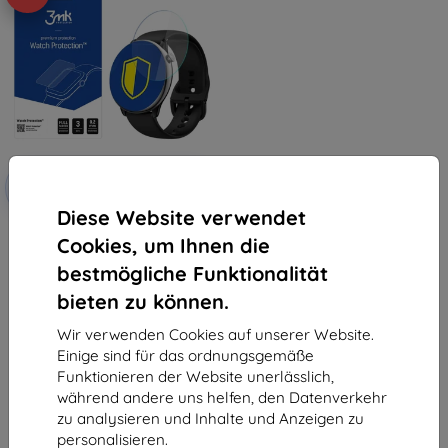
Rabatt
-10%
mit
EXTRA10
Gutschein
Diese Website verwendet
3MK Folia ARC Watch Amazfit
Cookies, um Ihnen die
GTR Mini Vollbild-Folie
(5903108523820)
bestmögliche Funktionalität
10,90 €
9,81 €
bieten zu können.
Auf Lager > 5 Stk.
Wir verwenden Cookies auf unserer Website.
Einige sind für das ordnungsgemäße
Funktionieren der Website unerlässlich,
während andere uns helfen, den Datenverkehr
zu analysieren und Inhalte und Anzeigen zu
personalisieren.