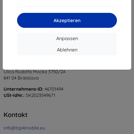
1
-
5
vom ganzen
5
.
«
1
»
Akzeptieren
Anpassen
Ablehnen
Shield-Sk s.r.o.
Ulica Rudolfa Mocka 3750/2A
841 04 Bratislava
Unternehmens-ID:
46701494
USt-IdNr.:
SK2023549671
Kontakt
info@top4mobile.eu