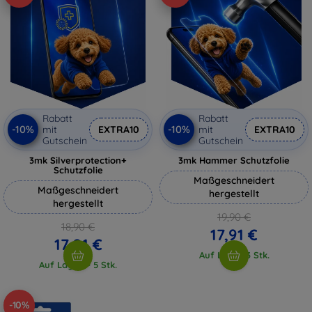
Rabatt
Rabatt
-10%
-10%
mit
EXTRA10
mit
EXTRA10
Gutschein
Gutschein
3mk Silverprotection+
3mk Hammer Schutzfolie
Schutzfolie
Maßgeschneidert
Maßgeschneidert
hergestellt
hergestellt
19,90 €
18,90 €
17,91 €
17,01 €
Auf Lager 3 Stk.
Auf Lager > 5 Stk.
-10%