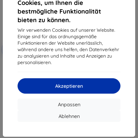
Cookies, um Ihnen die
bestmögliche Funktionalität
bieten zu können.
Wir verwenden Cookies auf unserer Website.
Einige sind für das ordnungsgemäße
Funktionieren der Website unerlässlich,
Rabatt
während andere uns helfen, den Datenverkehr
-10%
mit
EXTRA10
Gutschein
zu analysieren und Inhalte und Anzeigen zu
personalisieren.
3MK FlexibleGlass Lite Nokia C12
Hybrid-Panzerglas Lite
(5903108517881)
8,90 €
4,41 €
Akzeptieren
Letztes Stück auf Lager
Anpassen
Ablehnen
1
-
7
vom ganzen
7
.