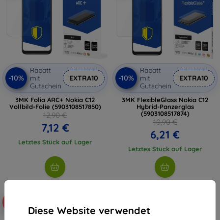
Rabatt
Rabatt
-10%
-10%
mit
EXTRA10
mit
EXTRA10
Gutschein
Gutschein
3MK Folia ARC+ Nokia C12
3MK FlexibleGlass Nokia C12
Vollbild-Folie (5903108517850)
Hybrid-Panzerglas
(5903108517874)
12,90 €
10,90 €
7,12 €
6,21 €
Letztes Stück auf Lager
Letztes Stück auf Lager
-50%
Diese Website verwendet