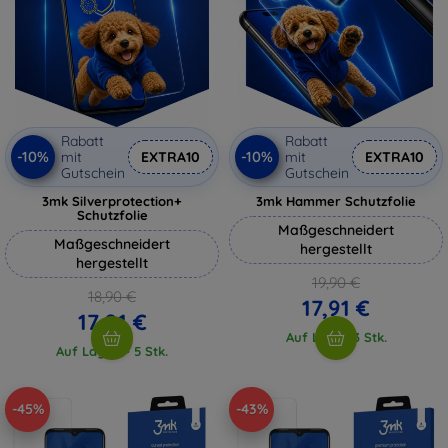
Rabatt
Rabatt
-10%
-10%
mit
EXTRA10
mit
EXTRA10
Gutschein
Gutschein
3mk Silverprotection+
3mk Hammer Schutzfolie
Schutzfolie
Maßgeschneidert
Maßgeschneidert
hergestellt
hergestellt
19,90 €
18,90 €
17,91 €
17,01 €
Auf Lager 3 Stk.
Auf Lager > 5 Stk.
-45%
-43%