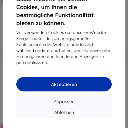
Cookies, um Ihnen die
bestmögliche Funktionalität
bieten zu können.
Wir verwenden Cookies auf unserer Website.
Einige sind für das ordnungsgemäße
Funktionieren der Website unerlässlich,
Rabatt
Rabatt
während andere uns helfen, den Datenverkehr
-10%
-10%
mit
EXTRA10
mit
EXTRA10
zu analysieren und Inhalte und Anzeigen zu
Gutschein
Gutschein
personalisieren.
3mk 1UP Schutzfolie für Realme
3mk Silky Matt Privacy
11 Pro / 11 Pro+
Schutzfolie für Realme 11 Pro
21,90 €
14,90 €
19,71 €
13,41 €
Akzeptieren
Auf Lager > 5 Stk.
Auf Lager > 5 Stk.
Anpassen
Ablehnen
-55%
-10%