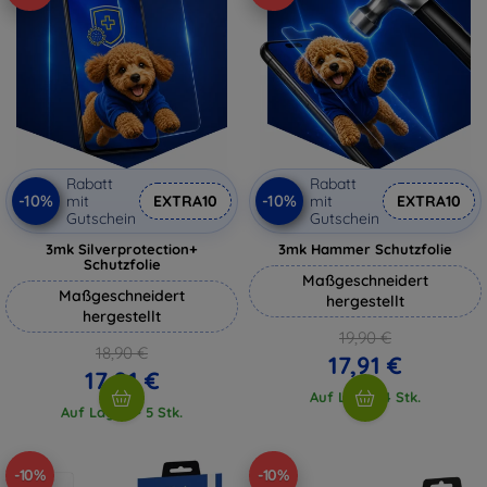
Rabatt
Rabatt
-10%
-10%
mit
EXTRA10
mit
EXTRA10
Gutschein
Gutschein
3mk Silverprotection+
3mk Hammer Schutzfolie
Schutzfolie
Maßgeschneidert
Maßgeschneidert
hergestellt
hergestellt
19,90 €
18,90 €
17,91 €
17,01 €
Auf Lager 4 Stk.
Auf Lager > 5 Stk.
-10%
-10%