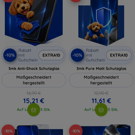
Rabatt
Rabatt
-10%
-10%
mit
EXTRA10
mit
EXTRA10
Gutschein
Gutschein
3mk Anti-Shock Schutzglas
3mk Pure Matt Schutzglas
Maßgeschneidert
Maßgeschneidert
hergestellt
hergestellt
16,90 €
12,90 €
15,21 €
11,61 €
Auf Lager > 5 Stk.
Auf Lager > 5 Stk.
-10%
-10%