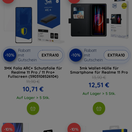
Rabatt
Rabatt
-10%
-10%
mit
EXTRA10
mit
EXTRA10
Gutschein
Gutschein
3MK Folia ARC+ Schutzfolie für
3mk Wallet-Hülle für
Realme 11 Pro / 11 Pro+
Smartphone für Realme 11 Pro
Fullscreen (5903108526104)
13,90 €
11,90 €
12,51 €
10,71 €
Auf Lager > 5 Stk.
Auf Lager > 5 Stk.
-10%
-10%