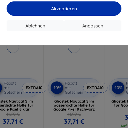
Auf Lager 1 Stk.
Auf Lager > 5 Stk.
Auf L
Akzeptieren
-10%
-10%
Ablehnen
Anpassen
Rabatt
Rabatt
R
%
-10%
-10%
mit
EXTRA10
mit
EXTRA10
m
Gutschein
Gutschein
G
stek Nautical Slim
Ghostek Nautical Slim
Ghostek 
erdichte Hülle für
wasserdichte Hülle für
für Goo
ogle Pixel 8 klar
Google Pixel 8 schwarz
41,90 €
41,90 €
3
37,71 €
37,71 €
Auf 