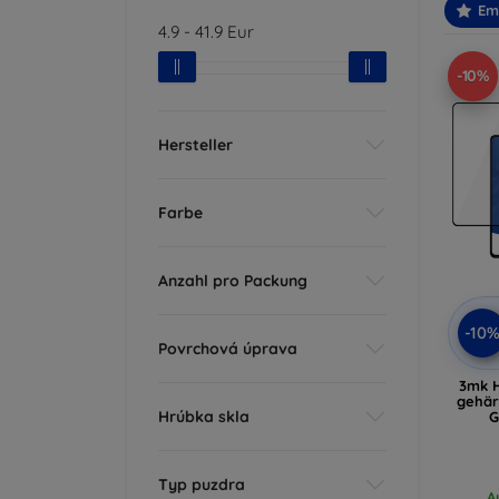
Em
4.9
-
41.9
Eur
-10%
Hersteller
Farbe
Anzahl pro Packung
-10
Povrchová úprava
3mk H
gehär
Hrúbka skla
G
Typ puzdra
A