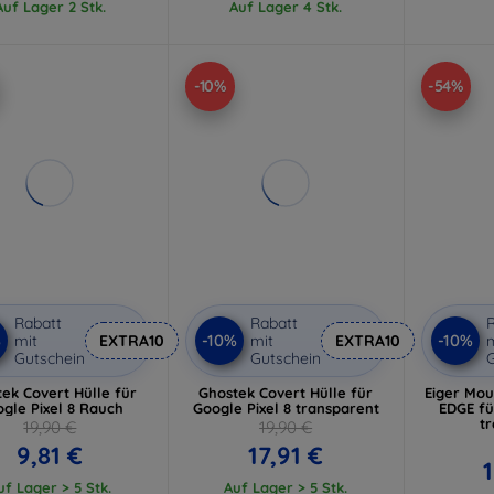
Auf Lager 2 Stk.
Auf Lager 4 Stk.
-10%
-54%
Rabatt
Rabatt
R
%
-10%
-10%
mit
EXTRA10
mit
EXTRA10
m
Gutschein
Gutschein
G
ek Covert Hülle für
Ghostek Covert Hülle für
Eiger Mou
gle Pixel 8 Rauch
Google Pixel 8 transparent
EDGE fü
t
19,90 €
19,90 €
9,81 €
17,91 €
1
uf Lager > 5 Stk.
Auf Lager > 5 Stk.