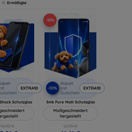
Ermäßigte
-10%
abatt
Rabatt
-10%
it
EXTRA10
mit
EXTRA10
utschein
Gutschein
-Shock Schutzglas
3mk Pure Matt Schutzglas
eschneidert
Maßgeschneidert
ergestellt
hergestellt
16,90 €
12,90 €