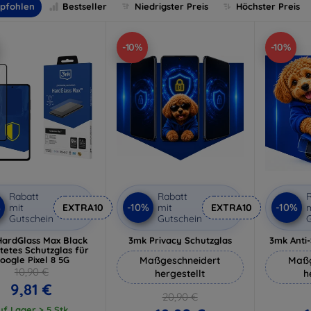
pfohlen
Bestseller
Niedrigster Preis
Höchster Preis
-10%
-10%
Rabatt
Rabatt
R
%
-10%
-10%
mit
EXTRA10
mit
EXTRA10
m
Gutschein
Gutschein
G
ardGlass Max Black
3mk Privacy Schutzglas
3mk Anti
tetes Schutzglas für
oogle Pixel 8 5G
Maßgeschneidert
Maßg
10,90 €
hergestellt
h
9,81 €
20,90 €
uf Lager > 5 Stk.