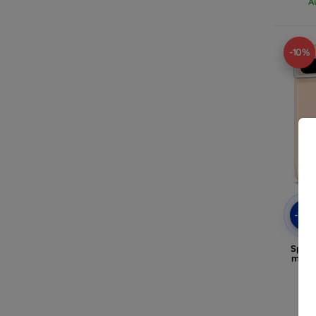
A
-10%
-10
Spige
matt 