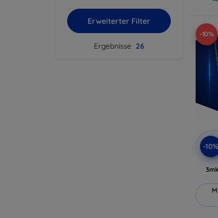
Erweiterter Filter
-10%
Ergebnisse
26
-10
3mk
M