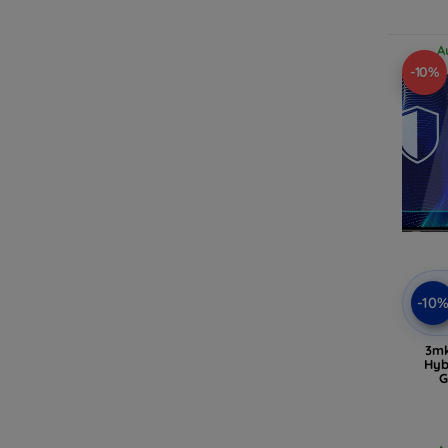
A
-10%
-10
3mk
Hyb
G