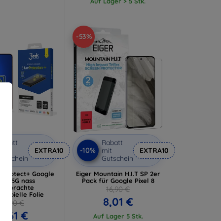
Auf Lager > 5 Stk.
-53%
abatt
Rabatt
-10%
it
EXTRA10
mit
EXTRA10
utschein
Gutschein
erProtect+ Google
Eiger Mountain H.I.T SP 2er
el 8 5G nass
Pack für Google Pixel 8
fgebrachte
16,90 €
krobielle Folie
8,01 €
12,90 €
11,61 €
Auf Lager 5 Stk.