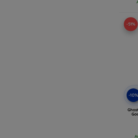
-51%
-10
Ghost
Goo
A