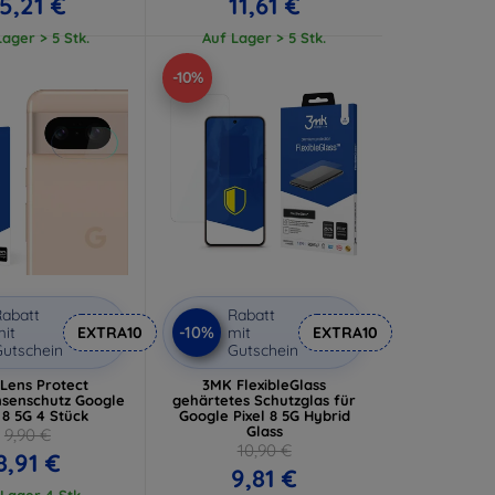
5,21 €
11,61 €
ager > 5 Stk.
Auf Lager > 5 Stk.
-10%
abatt
Rabatt
-10%
it
EXTRA10
mit
EXTRA10
utschein
Gutschein
Lens Protect
3MK FlexibleGlass
nsenschutz Google
gehärtetes Schutzglas für
l 8 5G 4 Stück
Google Pixel 8 5G Hybrid
Glass
9,90 €
10,90 €
8,91 €
9,81 €
Lager 4 Stk.