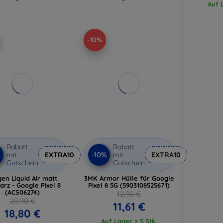
Auf L
-10%
Rabatt
Rabatt
%
-10%
mit
EXTRA10
mit
EXTRA10
Gutschein
Gutschein
gen Liquid Air matt
3MK Armor Hülle für Google
arz - Google Pixel 8
Pixel 8 5G (5903108525671)
(ACS06274)
12,90 €
20,90 €
11,61 €
18,80 €
Auf Lager > 5 Stk.