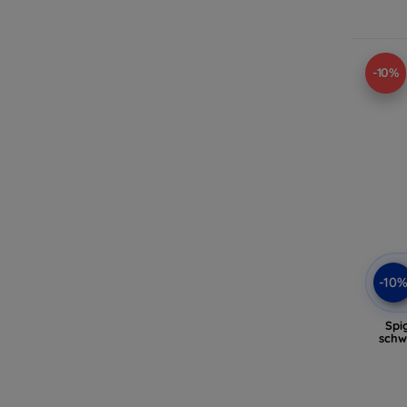
-10%
-10
Spi
schw