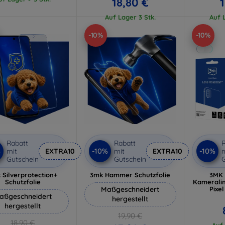
18,80 €
1
Auf Lager 3 Stk.
Auf L
-10%
-10%
Rabatt
Rabatt
R
%
-10%
-10%
mit
EXTRA10
mit
EXTRA10
m
Gutschein
Gutschein
G
 Silverprotection+
3mk Hammer Schutzfolie
3MK 
Schutzfolie
Kamerali
Maßgeschneidert
Pixe
aßgeschneidert
hergestellt
hergestellt
19,90 €
18,90 €
Auf 