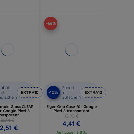
-66%
abatt
Rabatt
-10%
it
EXTRA10
mit
EXTRA10
utschein
Gutschein
ntain Glass CLEAR
Eiger Grip Case für Google
r Google Pixel 8
Pixel 8 transparent
ransparent
12,90 €
26,91 €
4,41 €
2,51 €
Auf Lager 3 Stk.