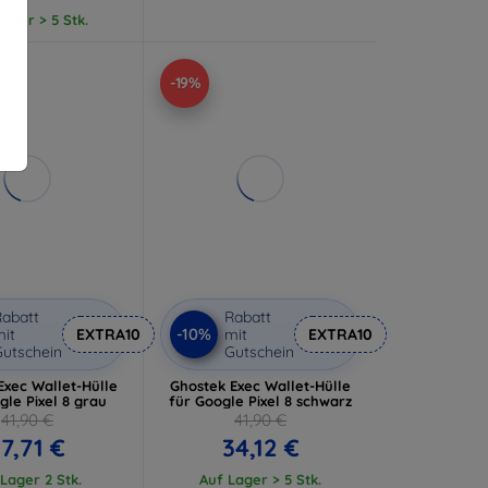
ager > 5 Stk.
-19%
abatt
Rabatt
-10%
it
EXTRA10
mit
EXTRA10
utschein
Gutschein
Exec Wallet-Hülle
Ghostek Exec Wallet-Hülle
gle Pixel 8 grau
für Google Pixel 8 schwarz
41,90 €
41,90 €
7,71 €
34,12 €
Lager 2 Stk.
Auf Lager > 5 Stk.