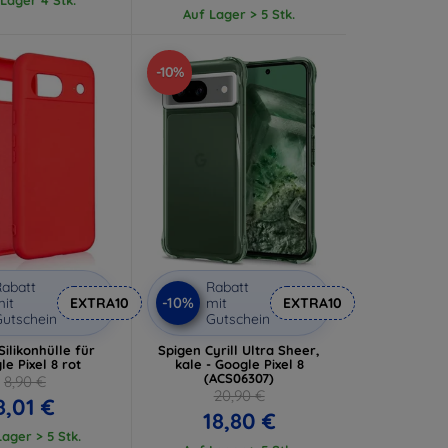
Auf Lager > 5 Stk.
-10%
abatt
Rabatt
-10%
it
EXTRA10
mit
EXTRA10
utschein
Gutschein
Silikonhülle für
Spigen Cyrill Ultra Sheer,
e Pixel 8 rot
kale - Google Pixel 8
(ACS06307)
8,90 €
20,90 €
8,01 €
18,80 €
ager > 5 Stk.