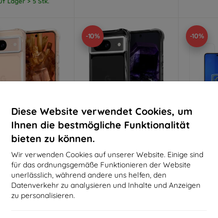
uf Lager > 5 Stk.
-10%
-10%
Diese Website verwendet Cookies, um
Ihnen die bestmögliche Funktionalität
bieten zu können.
Rabatt
Rabatt
R
%
-10%
-10%
mit
EXTRA10
mit
EXTRA10
m
Wir verwenden Cookies auf unserer Website. Einige sind
Gutschein
Gutschein
G
für das ordnungsgemäße Funktionieren der Website
n Cyrill Ultra Sheer,
Spigen Cyrill Ultra Sheer
3MK Silv
unerlässlich, während andere uns helfen, den
klar - Google Pixel 8
Dämmerung - Google Pixel 8
Pix
Datenverkehr zu analysieren und Inhalte und Anzeigen
(ACS06308)
(ACS06306)
au
antimi
21,90 €
17,90 €
zu personalisieren.
19,71 €
16,11 €