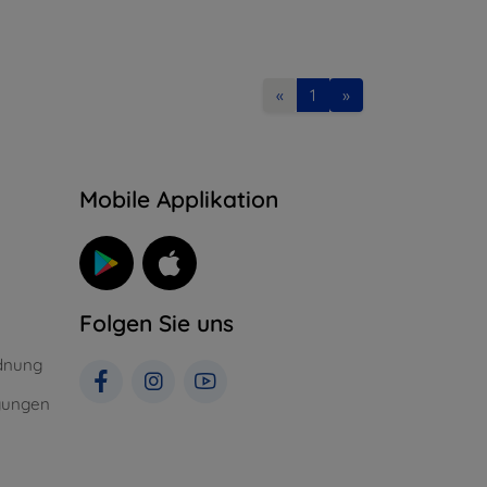
«
1
»
n
Mobile Applikation
Folgen Sie uns
dnung
gungen