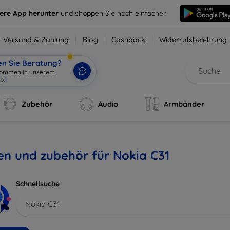
sere App herunter
und shoppen Sie noch einfacher.
Versand & Zahlung
Blog
Cashback
Widerrufsbelehrung
en Sie Beratung?
lkommen in unserem
p.
|
Zubehör
Audio
Armbänder
en und zubehör für Nokia C31
Schnellsuche
Nokia C31