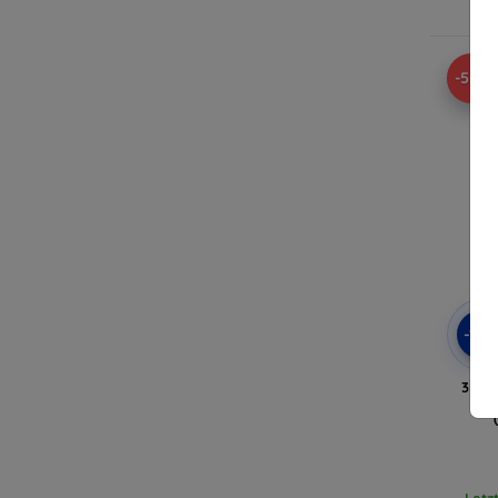
A
-52%
-10
3MK 
Hü
Letz