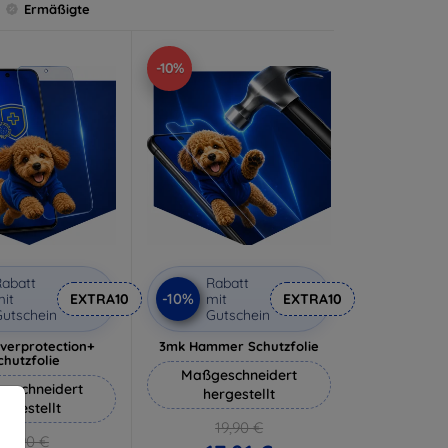
Ermäßigte
-10%
abatt
Rabatt
-10%
it
EXTRA10
mit
EXTRA10
utschein
Gutschein
lverprotection+
3mk Hammer Schutzfolie
chutzfolie
Maßgeschneidert
eschneidert
hergestellt
ergestellt
19,90 €
18,90 €