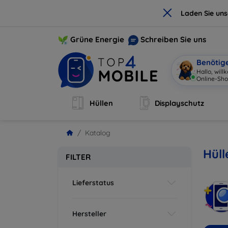
×
Laden Sie un
Grüne Energie
Schreiben Sie uns
Benötig
Hallo, wil
Online-Sho
Hüllen
Displayschutz
Katalog
Hüll
FILTER
Lieferstatus
Hersteller