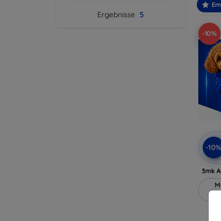
Em
Ergebnisse
5
-10%
-10
3mk A
M