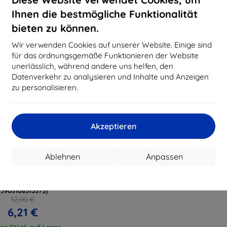
15,21 €
11,61 €
Ihnen die bestmögliche Funktionalität
uf Lager > 5 Stk.
Auf Lager > 5 Stk.
Auf L
bieten zu können.
Wir verwenden Cookies auf unserer Website. Einige sind
für das ordnungsgemäße Funktionieren der Website
unerlässlich, während andere uns helfen, den
Datenverkehr zu analysieren und Inhalte und Anzeigen
zu personalisieren.
Akzeptieren
Rabatt
%
mit
EXTRA10
Ablehnen
Anpassen
Gutschein
Matt Case schwarze
lle für Nokia C31
(5903108515375)
12,90 €
6,21 €
tes Stück auf Lager