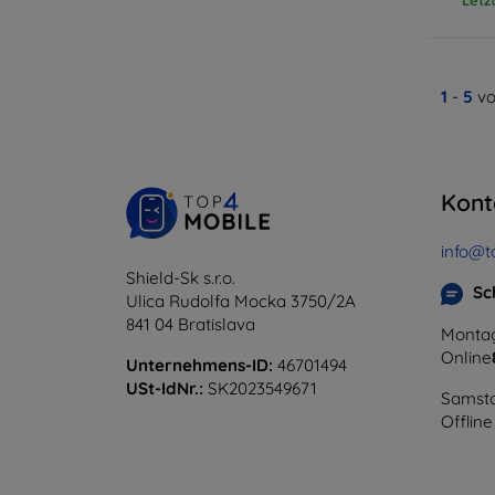
1
-
5
vo
Kont
info@t
Shield-Sk s.r.o.
Sc
Ulica Rudolfa Mocka 3750/2A
841 04 Bratislava
Montag
Online
Unternehmens-ID:
46701494
USt-IdNr.:
SK2023549671
Samsta
Offline