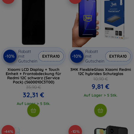
Rabatt
Rabatt
-10%
-10%
mit
EXTRA10
mit
EXTRA10
Gutschein
Gutschein
Xiaomi LCD Display + Touch
3MK FlexibleGlass Xiaomi Redmi
Einheit + Frontabdeckung für
12C hybrides Schutzglas
Redmi 12C schwarz (Service
10,90 €
Pack) (5600010C3T00)
9,81 €
35,90 €
32,31 €
Auf Lager > 5 Stk.
Auf Lager > 5 Stk.
-44%
-10%