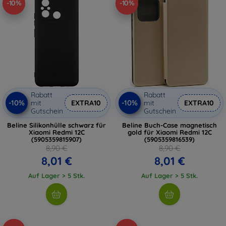
-10%
-10%
Rabatt
Rabatt
-10%
-10%
mit
EXTRA10
mit
EXTRA10
Gutschein
Gutschein
Beline Silikonhülle schwarz für
Beline Buch-Case magnetisch
Xiaomi Redmi 12C
gold für Xiaomi Redmi 12C
(5905359815907)
(5905359816539)
8,90 €
8,90 €
8,01 €
8,01 €
Auf Lager > 5 Stk.
Auf Lager > 5 Stk.