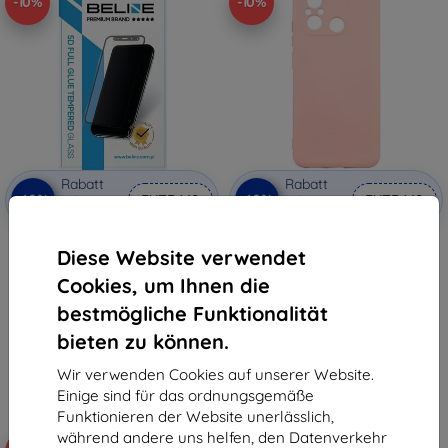
-10%
-10%
Rabatt
Rabatt
-10%
-10%
mit
EXTRA10
mit
EXTRA10
Gutschein
Gutschein
Beline 5D gehärtetes Schutzglas
Beline Silikonhülle rosa-gold für
Diese Website verwendet
für Xiaomi Redmi 12C
Xiaomi Redmi 12C
(5905359816676)
(5905359815938)
Cookies, um Ihnen die
8,90 €
8,90 €
8,01 €
8,01 €
bestmögliche Funktionalität
bieten zu können.
Auf Lager > 5 Stk.
Auf Lager > 5 Stk.
Wir verwenden Cookies auf unserer Website.
Einige sind für das ordnungsgemäße
Funktionieren der Website unerlässlich,
während andere uns helfen, den Datenverkehr