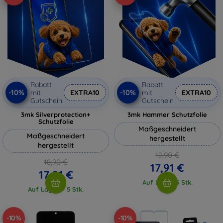
Rabatt
Rabatt
-10%
-10%
mit
EXTRA10
mit
EXTRA10
Gutschein
Gutschein
3mk Silverprotection+
3mk Hammer Schutzfolie
Schutzfolie
Maßgeschneidert
Maßgeschneidert
hergestellt
hergestellt
19,90 €
18,90 €
17,91 €
17,01 €
Auf Lager 3 Stk.
Auf Lager > 5 Stk.
-10%
-10%