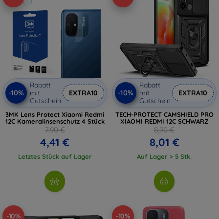
Rabatt
Rabatt
-10%
-10%
mit
EXTRA10
mit
EXTRA10
Gutschein
Gutschein
3MK Lens Protect Xiaomi Redmi
TECH-PROTECT CAMSHIELD PRO
12C Kameralinsenschutz 4 Stück
XIAOMI REDMI 12C SCHWARZ
7,90 €
8,90 €
4,41 €
8,01 €
Letztes Stück auf Lager
Auf Lager > 5 Stk.
-10%
-10%