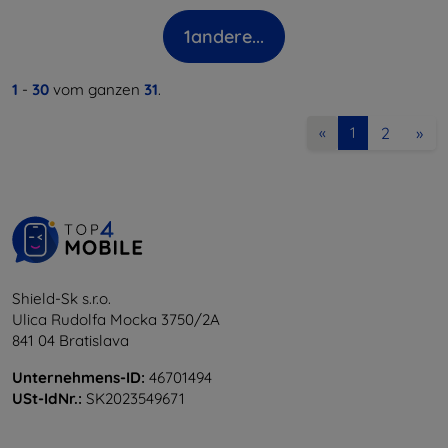
1
andere...
1
-
30
vom ganzen
31
.
2
»
«
1
Shield-Sk s.r.o.
Ulica Rudolfa Mocka 3750/2A
841 04 Bratislava
Unternehmens-ID:
46701494
USt-IdNr.:
SK2023549671