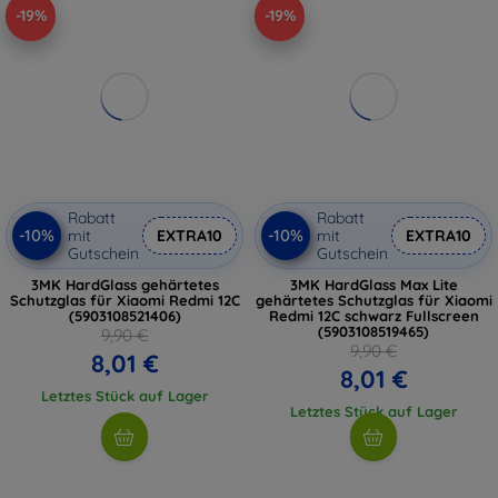
-19%
-19%
Rabatt
Rabatt
-10%
-10%
mit
EXTRA10
mit
EXTRA10
Gutschein
Gutschein
3MK HardGlass gehärtetes
3MK HardGlass Max Lite
Schutzglas für Xiaomi Redmi 12C
gehärtetes Schutzglas für Xiaomi
(5903108521406)
Redmi 12C schwarz Fullscreen
(5903108519465)
9,90 €
9,90 €
8,01 €
8,01 €
Letztes Stück auf Lager
Letztes Stück auf Lager