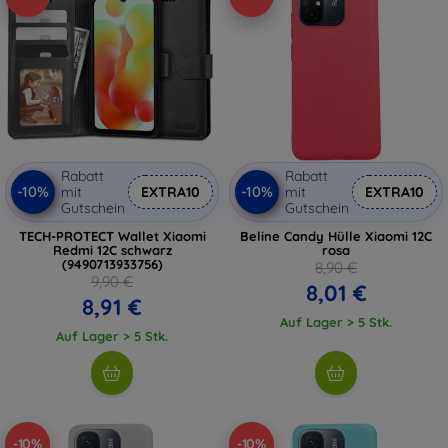
Rabatt
Rabatt
-10%
-10%
mit
EXTRA10
mit
EXTRA10
Gutschein
Gutschein
TECH-PROTECT Wallet Xiaomi
Beline Candy Hülle Xiaomi 12C
Redmi 12C schwarz
rosa
(9490713933756)
8,90 €
9,90 €
8,01 €
8,91 €
Auf Lager > 5 Stk.
Auf Lager > 5 Stk.
-10%
-10%