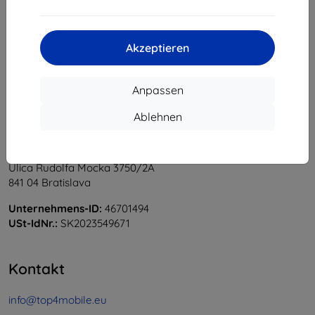
1
-
6
vom ganzen
6
.
«
1
»
Akzeptieren
Anpassen
Ablehnen
Shield-Sk s.r.o.
Ulica Rudolfa Mocka 3750/2A
841 04 Bratislava
Unternehmens-ID:
46701494
USt-IdNr.:
SK2023549671
Kontakt
info@top4mobile.eu