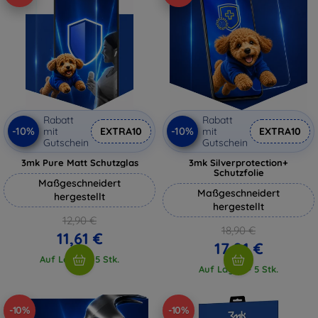
Rabatt
Rabatt
-10%
-10%
mit
EXTRA10
mit
EXTRA10
Gutschein
Gutschein
3mk Pure Matt Schutzglas
3mk Silverprotection+
Schutzfolie
Maßgeschneidert
Maßgeschneidert
hergestellt
hergestellt
12,90 €
18,90 €
11,61 €
17,01 €
Auf Lager > 5 Stk.
Auf Lager > 5 Stk.
-10%
-10%