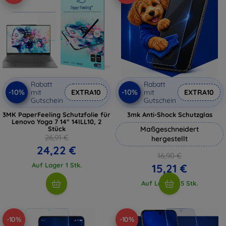
Rabatt
Rabatt
-10%
-10%
mit
EXTRA10
mit
EXTRA10
Gutschein
Gutschein
3MK PaperFeeling Schutzfolie für
3mk Anti-Shock Schutzglas
Lenovo Yoga 7 14" 14ILL10, 2
Stück
Maßgeschneidert
26,91 €
hergestellt
24,22 €
16,90 €
Auf Lager 1 Stk.
15,21 €
Auf Lager > 5 Stk.
-10%
-10%