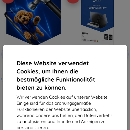
Rabatt
Rabatt
-10%
-10%
mit
EXTRA10
mit
EXTRA10
Gutschein
Gutschein
Diese Website verwendet
3mk Hammer Schutzfolie
3MK FlexibleGlass Lite Lenovo
Cookies, um Ihnen die
Yoga 7i Gen 7 hybrides Hartglas
Maßgeschneidert
Lite (5903108515702)
bestmögliche Funktionalität
17,90 €
hergestellt
16,11 €
bieten zu können.
19,90 €
Auf Lager 1 Stk.
17,91 €
Wir verwenden Cookies auf unserer Website.
Einige sind für das ordnungsgemäße
Auf Lager 3 Stk.
Funktionieren der Website unerlässlich,
während andere uns helfen, den Datenverkehr
zu analysieren und Inhalte und Anzeigen zu
personalisieren.