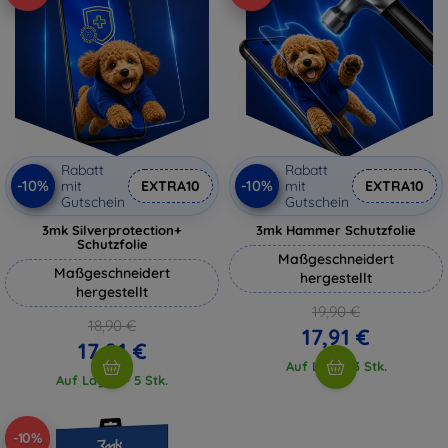
Rabatt
Rabatt
-10%
-10%
mit
EXTRA10
mit
EXTRA10
Gutschein
Gutschein
3mk Silverprotection+
3mk Hammer Schutzfolie
Schutzfolie
Maßgeschneidert
Maßgeschneidert
hergestellt
hergestellt
19,90 €
18,90 €
17,91 €
17,01 €
Auf Lager 3 Stk.
Auf Lager > 5 Stk.
-10%