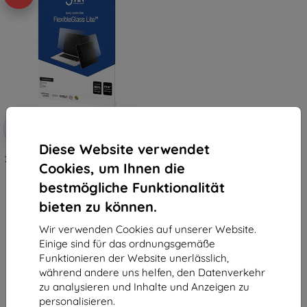
Rabatt
-10%
mit
EXTRA10
Gutschein
Diese Website verwendet
3MK FlexibleGlass Lite Onyx Boox
Cookies, um Ihnen die
Note 2 hybrides gehärtetes Glas
Lite (5903108512855)
bestmögliche Funktionalität
13,90 €
12,51 €
bieten zu können.
Auf Lager 1 Stk.
Wir verwenden Cookies auf unserer Website.
Einige sind für das ordnungsgemäße
Funktionieren der Website unerlässlich,
während andere uns helfen, den Datenverkehr
zu analysieren und Inhalte und Anzeigen zu
personalisieren.