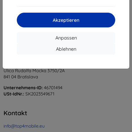
1
-
5
vom ganzen
5
.
«
1
»
Akzeptieren
Anpassen
Ablehnen
Shield-Sk s.r.o.
Ulica Rudolfa Mocka 3750/2A
841 04 Bratislava
Unternehmens-ID:
46701494
USt-IdNr.:
SK2023549671
Kontakt
info@top4mobile.eu