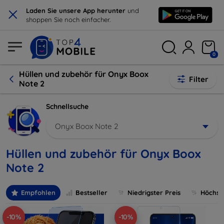
×
Laden Sie unsere App herunter
und
shoppen Sie noch einfacher.
0
Hüllen und zubehör für Onyx Boox
Filter
Note 2
Schnellsuche
Onyx Boox Note 2
Hüllen und zubehör für Onyx Boox
Note 2
Empfohlen
Bestseller
Niedrigster Preis
Höchste
-10%
-10%