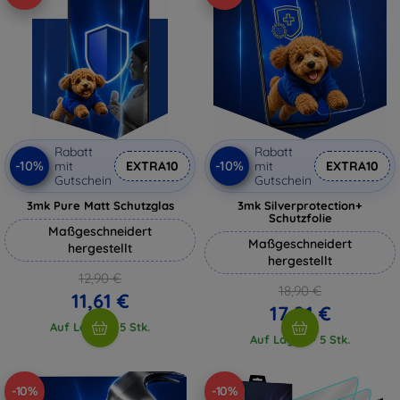
Rabatt
Rabatt
-10%
-10%
mit
EXTRA10
mit
EXTRA10
Gutschein
Gutschein
3mk Pure Matt Schutzglas
3mk Silverprotection+
Schutzfolie
Maßgeschneidert
Maßgeschneidert
hergestellt
hergestellt
12,90 €
18,90 €
11,61 €
17,01 €
Auf Lager > 5 Stk.
Auf Lager > 5 Stk.
-10%
-10%