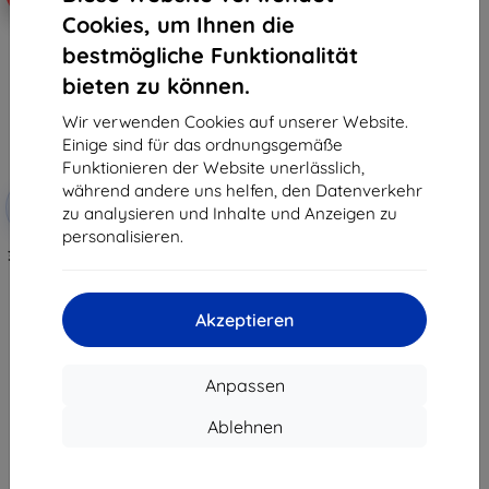
Cookies, um Ihnen die
bestmögliche Funktionalität
bieten zu können.
Wir verwenden Cookies auf unserer Website.
Einige sind für das ordnungsgemäße
Funktionieren der Website unerlässlich,
Rabatt
während andere uns helfen, den Datenverkehr
-10%
mit
EXTRA10
zu analysieren und Inhalte und Anzeigen zu
Gutschein
personalisieren.
3MK FlexibleGlass Lite Onyx Boox
Leaf 2 hybrides gehärtetes Glas
Lite (5903108512794)
10,90 €
Akzeptieren
9,81 €
Auf Lager 2 Stk.
Anpassen
Ablehnen