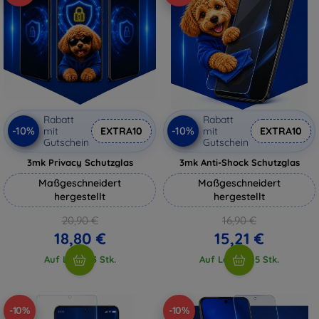
Rabatt
Rabatt
-10%
-10%
mit
EXTRA10
mit
EXTRA10
Gutschein
Gutschein
3mk Privacy Schutzglas
3mk Anti-Shock Schutzglas
Maßgeschneidert
Maßgeschneidert
hergestellt
hergestellt
20,90 €
16,90 €
18,80 €
15,21 €
Auf Lager 3 Stk.
Auf Lager > 5 Stk.
-10%
-10%