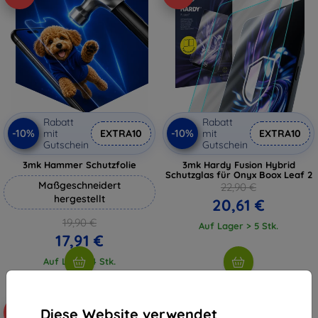
Rabatt
Rabatt
-10%
-10%
mit
EXTRA10
mit
EXTRA10
Gutschein
Gutschein
3mk Hammer Schutzfolie
3mk Hardy Fusion Hybrid
Schutzglas für Onyx Boox Leaf 2
Maßgeschneidert
22,90 €
hergestellt
20,61 €
19,90 €
Auf Lager > 5 Stk.
17,91 €
Auf Lager 4 Stk.
Diese Website verwendet
-10%