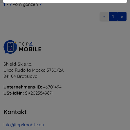
1
-
7
vom ganzen
7
.
«
1
»
Shield-Sk s.r.o.
Ulica Rudolfa Mocka 3750/2A
841 04 Bratislava
Unternehmens-ID:
46701494
USt-IdNr.:
SK2023549671
Kontakt
info@top4mobile.eu