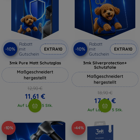
Rabatt
Rabatt
-10%
-10%
mit
EXTRA10
mit
EXTRA10
Gutschein
Gutschein
3mk Pure Matt Schutzglas
3mk Silverprotection+
Schutzfolie
Maßgeschneidert
Maßgeschneidert
hergestellt
hergestellt
12,90 €
18,90 €
11,61 €
17,01 €
Auf Lager > 5 Stk.
Auf Lager > 5 Stk.
-10%
-44%