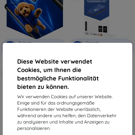
Rabatt
Rabatt
-10%
-10%
mit
EXTRA10
mit
EXTRA10
Gutschein
Gutschein
Diese Website verwendet
3mk Hammer Schutzfolie
3MK FlexibleGlass Lite M3 SL20
Hybrid-Panzerglas Lite
Cookies, um Ihnen die
Maßgeschneidert
(5903108513524)
7,90 €
hergestellt
bestmögliche Funktionalität
4,41 €
bieten zu können.
19,90 €
Letztes Stück auf Lager
17,91 €
Wir verwenden Cookies auf unserer Website.
Auf Lager 4 Stk.
Einige sind für das ordnungsgemäße
Funktionieren der Website unerlässlich,
während andere uns helfen, den Datenverkehr
zu analysieren und Inhalte und Anzeigen zu
personalisieren.
1
-
6
vom ganzen
6
.