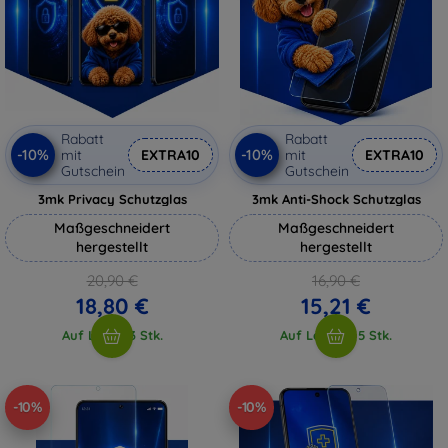
Rabatt
Rabatt
-10%
-10%
mit
EXTRA10
mit
EXTRA10
Gutschein
Gutschein
3mk Privacy Schutzglas
3mk Anti-Shock Schutzglas
Maßgeschneidert
Maßgeschneidert
hergestellt
hergestellt
20,90 €
16,90 €
18,80 €
15,21 €
Auf Lager 3 Stk.
Auf Lager > 5 Stk.
-10%
-10%