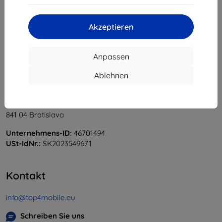
«
1
»
Akzeptieren
Anpassen
Ablehnen
Shield-Sk s.r.o.
Ulica Rudolfa Mocka 3750/2A
841 04 Bratislava
Unternehmens-ID:
46701494
USt-IdNr.:
SK2023549671
Kontakt
info@top4mobile.eu
Schreiben Sie uns