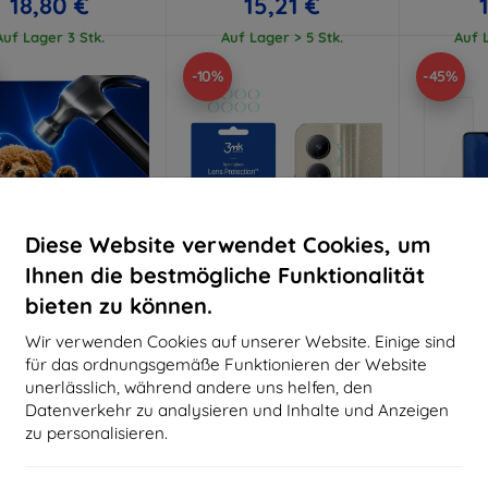
18,80 €
15,21 €
Auf Lager 3 Stk.
Auf Lager > 5 Stk.
Auf L
-10%
-45%
Diese Website verwendet Cookies, um
Ihnen die bestmögliche Funktionalität
bieten zu können.
Rabatt
Rabatt
R
%
-10%
-10%
mit
EXTRA10
mit
EXTRA10
m
Wir verwenden Cookies auf unserer Website. Einige sind
Gutschein
Gutschein
G
für das ordnungsgemäße Funktionieren der Website
Hammer Schutzfolie
3MK Linsenschutz für
3MK Foli
unerlässlich, während andere uns helfen, den
Realme C33 4 Stück
Vo
Datenverkehr zu analysieren und Inhalte und Anzeigen
aßgeschneidert
(5903108493239)
(59
9,90 €
hergestellt
zu personalisieren.
8,91 €
19,90 €
Auf Lager > 5 Stk.
Letztes