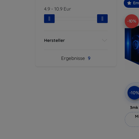
Em
4.9
-
10.9
Eur
-10%
Hersteller
Ergebnisse
9
-10
3mk 
M