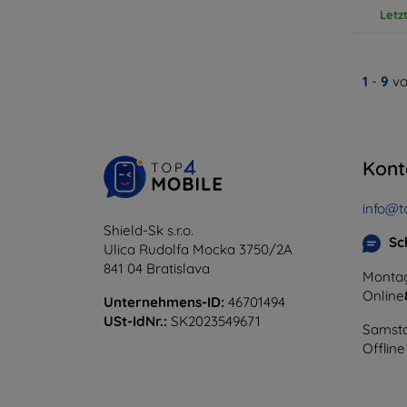
Letz
1
-
9
vo
Kont
info@t
Shield-Sk s.r.o.
Sc
Ulica Rudolfa Mocka 3750/2A
841 04 Bratislava
Montag
Online
Unternehmens-ID:
46701494
USt-IdNr.:
SK2023549671
Samsta
Offline