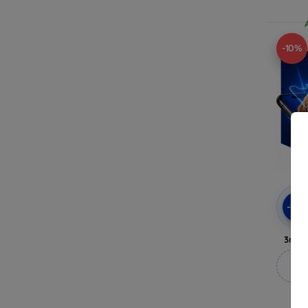
-10%
-10
3mk 
M