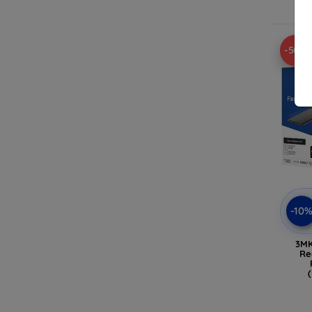
-50%
-10
3MK
Re