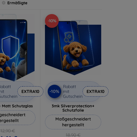
Ermäßigte
-10%
abatt
Rabatt
-10%
it
EXTRA10
mit
EXTRA10
utschein
Gutschein
 Matt Schutzglas
3mk Silverprotection+
Schutzfolie
eschneidert
Maßgeschneidert
ergestellt
hergestellt
12,90 €
18,90 €