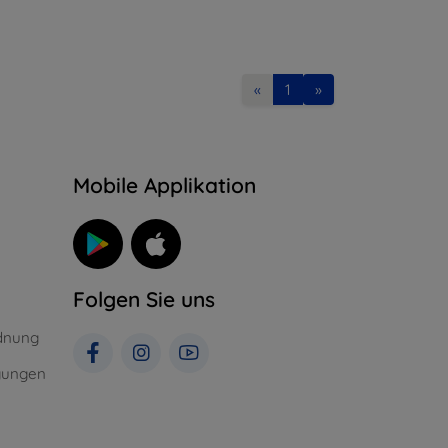
«
1
»
n
Mobile Applikation
Folgen Sie uns
dnung
gungen