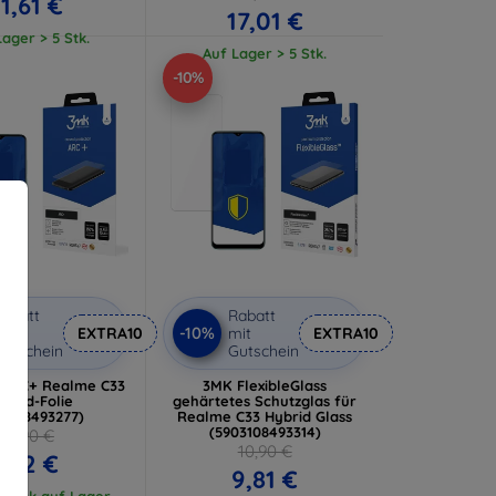
11,61 €
17,01 €
ager > 5 Stk.
Auf Lager > 5 Stk.
-10%
abatt
Rabatt
-10%
it
EXTRA10
mit
EXTRA10
utschein
Gutschein
a ARC+ Realme C33
3MK FlexibleGlass
llbild-Folie
gehärtetes Schutzglas für
03108493277)
Realme C33 Hybrid Glass
(5903108493314)
12,90 €
10,90 €
7,12 €
9,81 €
 Stück auf Lager