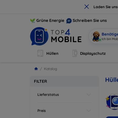
×
Laden Sie un
Grüne Energie
Schreiben Sie uns
Benötig
Ich bin Mob
Hüllen
Displayschutz
Katalog
Hüll
FILTER
Lieferstatus
Preis