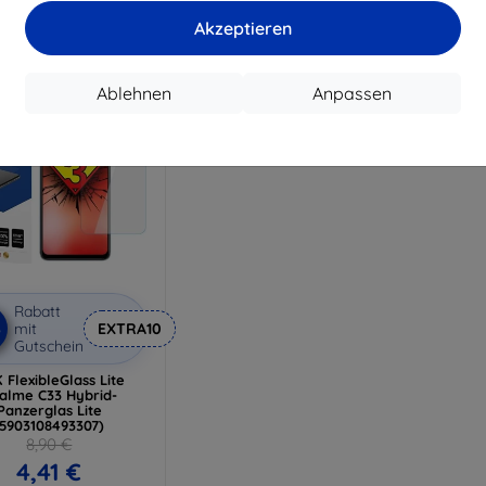
17,91 €
Akzeptieren
Auf Lager 4 Stk.
Ablehnen
Anpassen
Rabatt
%
mit
EXTRA10
Gutschein
 FlexibleGlass Lite
alme C33 Hybrid-
Panzerglas Lite
(5903108493307)
8,90 €
4,41 €