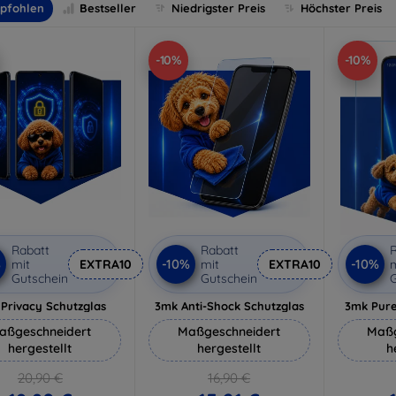
pfohlen
Bestseller
Niedrigster Preis
Höchster Preis
-10%
-10%
Rabatt
Rabatt
R
%
-10%
-10%
mit
EXTRA10
mit
EXTRA10
m
Gutschein
Gutschein
G
Privacy Schutzglas
3mk Anti-Shock Schutzglas
3mk Pure
aßgeschneidert
Maßgeschneidert
Maßg
hergestellt
hergestellt
h
20,90 €
16,90 €