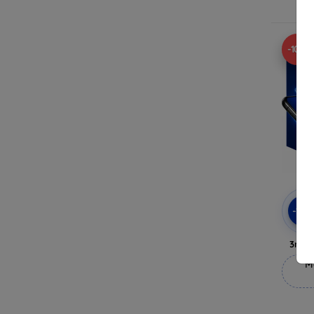
-10%
-10
3mk 
M