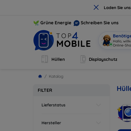
×
Laden Sie un
Grüne Energie
Schreiben Sie uns
Benötig
Hallo, wil
Online-Sho
Hüllen
Displayschutz
Katalog
Hül
FILTER
Lieferstatus
Hersteller