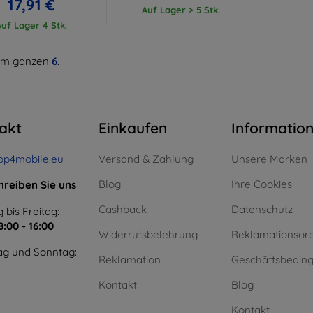
17,91 €
Auf Lager > 5 Stk.
Auf Lager 4 Stk.
m ganzen
6
.
akt
Einkaufen
Informatio
op4mobile.eu
Versand & Zahlung
Unsere Marken
Blog
Ihre Cookies
hreiben Sie uns
Cashback
Datenschutz
 bis Freitag:
8:00 - 16:00
Widerrufsbelehrung
Reklamationsor
g und Sonntag:
Reklamation
Geschäftsbedin
Kontakt
Blog
Kontakt