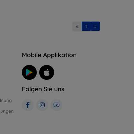
«
1
»
n
Mobile Applikation
Folgen Sie uns
dnung
gungen