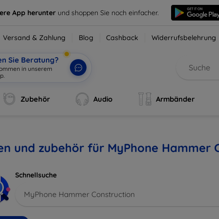
sere App herunter
und shoppen Sie noch einfacher.
Versand & Zahlung
Blog
Cashback
Widerrufsbelehrung
en Sie Beratung?
lkommen in unserem
p.
|
Zubehör
Audio
Armbänder
len und zubehör für MyPhone Hammer C
Schnellsuche
MyPhone Hammer Construction