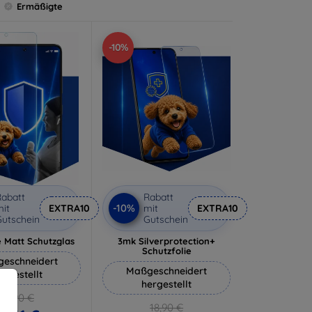
Ermäßigte
-10%
abatt
Rabatt
-10%
it
EXTRA10
mit
EXTRA10
utschein
Gutschein
 Matt Schutzglas
3mk Silverprotection+
Schutzfolie
eschneidert
Maßgeschneidert
ergestellt
hergestellt
12,90 €
18,90 €