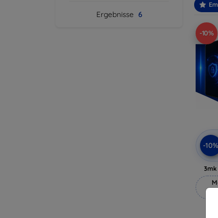
Em
Ergebnisse
6
-10%
-10
3mk 
M