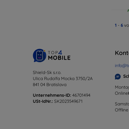
1
-
6
vo
Kont
info@t
Shield-Sk s.r.o.
Sc
Ulica Rudolfa Mocka 3750/2A
841 04 Bratislava
Montag
Online
Unternehmens-ID:
46701494
USt-IdNr.:
SK2023549671
Samsta
Offline