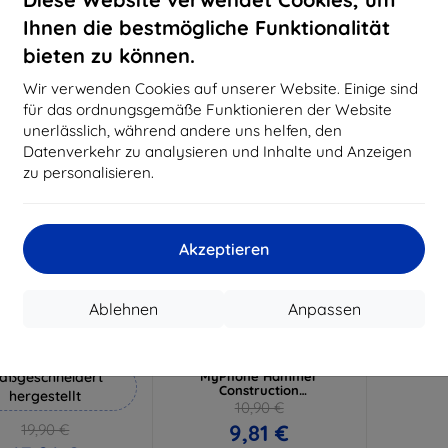
18,80 €
15,21 €
Ihnen die bestmögliche Funktionalität
Auf Lager 3 Stk.
Auf Lager > 5 Stk.
Auf L
bieten zu können.
-10%
Wir verwenden Cookies auf unserer Website. Einige sind
für das ordnungsgemäße Funktionieren der Website
unerlässlich, während andere uns helfen, den
Datenverkehr zu analysieren und Inhalte und Anzeigen
zu personalisieren.
Akzeptieren
Rabatt
Rabatt
%
-10%
mit
EXTRA10
mit
EXTRA10
Ablehnen
Anpassen
Gutschein
Gutschein
Hammer Schutzfolie
3MK FlexibleGlass
gehärtetes Schutzglas
aßgeschneidert
MyPhone Hammer
Construction
hergestellt
(5903108496681)
10,90 €
9,81 €
19,90 €