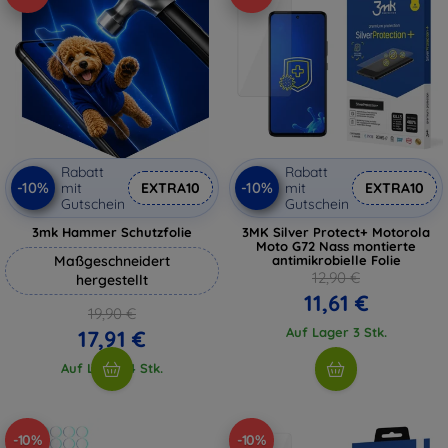
Rabatt
Rabatt
-10%
-10%
mit
EXTRA10
mit
EXTRA10
Gutschein
Gutschein
3mk Hammer Schutzfolie
3MK Silver Protect+ Motorola
Moto G72 Nass montierte
Maßgeschneidert
antimikrobielle Folie
12,90 €
hergestellt
11,61 €
19,90 €
Auf Lager 3 Stk.
17,91 €
Auf Lager 4 Stk.
-10%
-10%