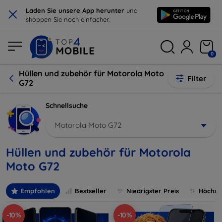
×
Laden Sie unsere App herunter
und
shoppen Sie noch einfacher.
0
Hüllen und zubehör für Motorola Moto
Filter
G72
Schnellsuche
Motorola Moto G72
Hüllen und zubehör für Motorola
Moto G72
Empfohlen
Bestseller
Niedrigster Preis
Höchste
-10%
-10%