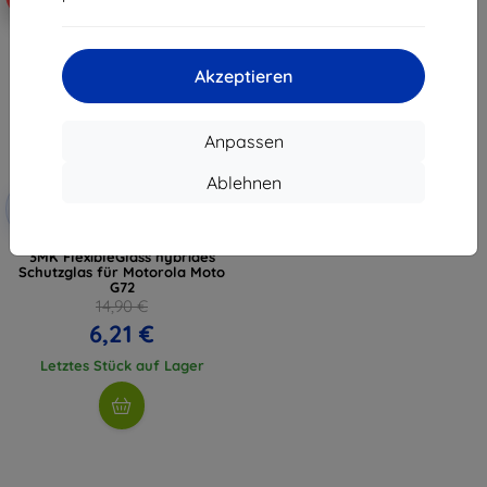
Akzeptieren
Anpassen
Ablehnen
Rabatt
-10%
mit
EXTRA10
Gutschein
3MK FlexibleGlass hybrides
Schutzglas für Motorola Moto
G72
14,90 €
6,21 €
Letztes Stück auf Lager