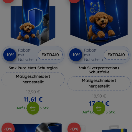
Rabatt
Rabatt
-10%
-10%
mit
EXTRA10
mit
EXTRA10
Gutschein
Gutschein
3mk Pure Matt Schutzglas
3mk Silverprotection+
Schutzfolie
Maßgeschneidert
Maßgeschneidert
hergestellt
hergestellt
12,90 €
18,90 €
11,61 €
17,01 €
Auf Lager > 5 Stk.
Auf Lager > 5 Stk.
-10%
-10%