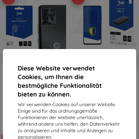
Rabatt
Rabatt
-10%
-10%
mit
EXTRA10
mit
EXTRA10
Gutschein
Gutschein
Diese Website verwendet
3MK Lens Protect Motorola Moto
3MK Folia ARC+ Schutzfolie für
Cookies, um Ihnen die
G72 4 Stück
Motorola Moto G72 Fullscreen
9,90 €
11,90 €
bestmögliche Funktionalität
8,91 €
10,71 €
bieten zu können.
Auf Lager > 5 Stk.
Auf Lager > 5 Stk.
Wir verwenden Cookies auf unserer Website.
Einige sind für das ordnungsgemäße
Funktionieren der Website unerlässlich,
während andere uns helfen, den Datenverkehr
zu analysieren und Inhalte und Anzeigen zu
personalisieren.
-58%