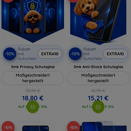
Rabatt
Rabatt
-10%
-10%
mit
EXTRA10
mit
EXTRA10
Gutschein
Gutschein
3mk Privacy Schutzglas
3mk Anti-Shock Schutzglas
Maßgeschneidert
Maßgeschneidert
hergestellt
hergestellt
20,90 €
16,90 €
18,80 €
15,21 €
Auf Lager 3 Stk.
Auf Lager > 5 Stk.
-10%
-10%