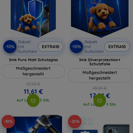
Rabatt
Rabatt
-10%
-10%
mit
EXTRA10
mit
EXTRA10
Gutschein
Gutschein
3mk Pure Matt Schutzglas
3mk Silverprotection+
Schutzfolie
Maßgeschneidert
Maßgeschneidert
hergestellt
hergestellt
12,90 €
18,90 €
11,61 €
17,01 €
Auf Lager > 5 Stk.
Auf Lager > 5 Stk.
-10%
-20%