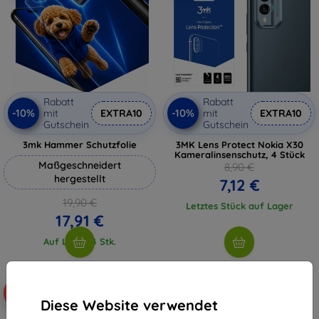
Rabatt
Rabatt
-10%
-10%
mit
EXTRA10
mit
EXTRA10
Gutschein
Gutschein
3mk Hammer Schutzfolie
3MK Lens Protect Nokia X30
Kameralinsenschutz, 4 Stück
Maßgeschneidert
8,90 €
hergestellt
7,12 €
19,90 €
Letztes Stück auf Lager
17,91 €
Auf Lager 4 Stk.
-10%
Diese Website verwendet