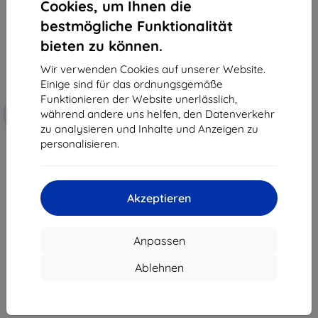
Cookies, um Ihnen die
bestmögliche Funktionalität
bieten zu können.
Wir verwenden Cookies auf unserer Website.
Einige sind für das ordnungsgemäße
Funktionieren der Website unerlässlich,
Rabatt
während andere uns helfen, den Datenverkehr
-10%
mit
EXTRA10
Gutschein
zu analysieren und Inhalte und Anzeigen zu
personalisieren.
3MK FlexibleGlass Nokia X30
Hybridglas
10,90 €
9,81 €
Akzeptieren
Auf Lager 1 Stk.
Anpassen
Ablehnen
1
-
7
vom ganzen
7
.