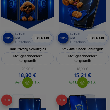
Rabatt
Rabatt
-10%
-10%
mit
EXTRA10
mit
EXTRA10
Gutschein
Gutschein
3mk Privacy Schutzglas
3mk Anti-Shock Schutzglas
Maßgeschneidert
Maßgeschneidert
hergestellt
hergestellt
20,90 €
16,90 €
18,80 €
15,21 €
Auf Lager 3 Stk.
Auf Lager > 5 Stk.
-10%
-10%