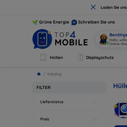
×
Laden Sie un
Grüne Energie
Schreiben Sie uns
Benötig
Hallo, wil
Online-Sho
Hüllen
Displayschutz
Katalog
Hüll
FILTER
Lieferstatus
Preis