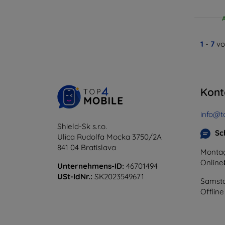
1
-
7
vo
Kont
info@t
Shield-Sk s.r.o.
Sc
Ulica Rudolfa Mocka 3750/2A
841 04 Bratislava
Montag
Online
Unternehmens-ID:
46701494
USt-IdNr.:
SK2023549671
Samsta
Offline