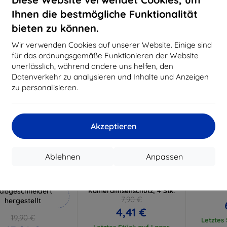
18,80 €
15,21 €
Ihnen die bestmögliche Funktionalität
Auf Lager 3 Stk.
Auf Lager > 5 Stk.
Auf L
bieten zu können.
-44%
-43%
Wir verwenden Cookies auf unserer Website. Einige sind
für das ordnungsgemäße Funktionieren der Website
unerlässlich, während andere uns helfen, den
Datenverkehr zu analysieren und Inhalte und Anzeigen
zu personalisieren.
Akzeptieren
Rabatt
Rabatt
R
%
-10%
-10%
mit
EXTRA10
mit
EXTRA10
m
Ablehnen
Anpassen
Gutschein
Gutschein
G
Hammer Schutzfolie
3MK Lens Protect OnePlus
3MK Flex
Nord N20 SE
Nord N2
aßgeschneidert
Kameralinsenschutz, 4 Stk.
7,90 €
hergestellt
4,41 €
19,90 €
Letztes
Letztes Stück auf Lager