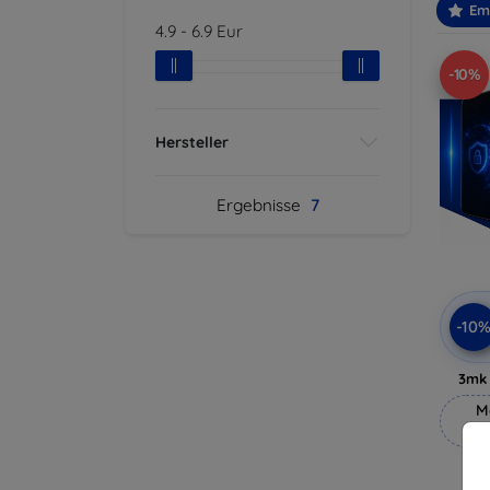
Em
4.9
-
6.9
Eur
-10%
Hersteller
Ergebnisse
7
-10
3mk 
M