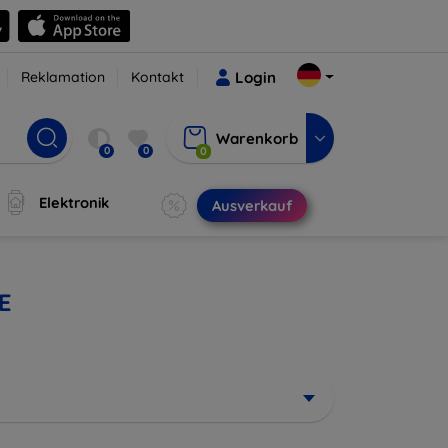
Reklamation
Kontakt
Login
Warenkorb
0
0
0
Elektronik
Ausverkauf
E