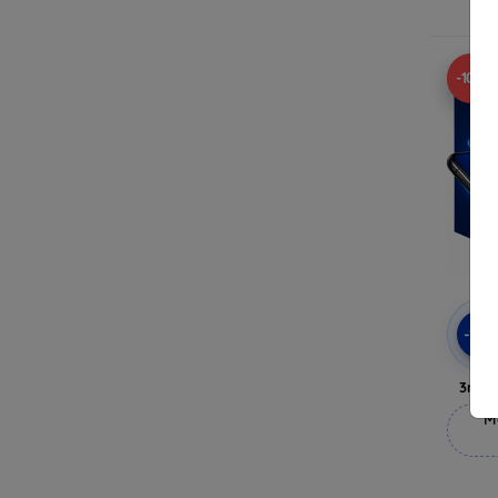
-10%
-10
3mk 
M