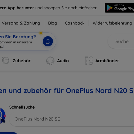
sere App herunter
und shoppen Sie noch einfacher.
Versand & Zahlung
Blog
Cashback
Widerrufsbelehrung
en Sie Beratung?
lkommen in unserem
p.
|
Zubehör
Audio
Armbänder
en und zubehör für OnePlus Nord N20 S
Schnellsuche
OnePlus Nord N20 SE