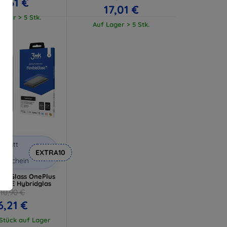
11,61 €
17,01 €
ager > 5 Stk.
Auf Lager > 5 Stk.
abatt
it
EXTRA10
utschein
ibleGlass OnePlus
0 SE Hybridglas
10,90 €
6,21 €
 Stück auf Lager