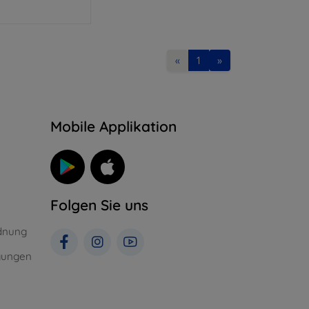
«
1
»
n
Mobile Applikation
Folgen Sie uns
dnung
gungen