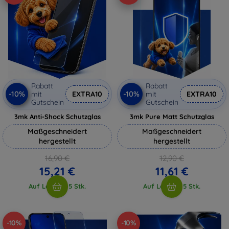
Rabatt
Rabatt
-10%
-10%
mit
EXTRA10
mit
EXTRA10
Gutschein
Gutschein
3mk Anti-Shock Schutzglas
3mk Pure Matt Schutzglas
Maßgeschneidert
Maßgeschneidert
hergestellt
hergestellt
16,90 €
12,90 €
15,21 €
11,61 €
Auf Lager > 5 Stk.
Auf Lager > 5 Stk.
-10%
-10%