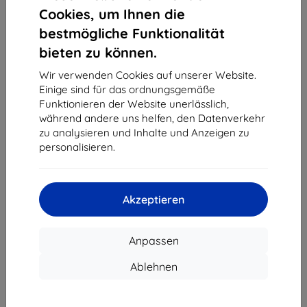
1
-
4
vom ganzen
4
.
Cookies, um Ihnen die
bestmögliche Funktionalität
«
1
»
bieten zu können.
Wir verwenden Cookies auf unserer Website.
Einige sind für das ordnungsgemäße
Funktionieren der Website unerlässlich,
während andere uns helfen, den Datenverkehr
zu analysieren und Inhalte und Anzeigen zu
personalisieren.
Shield-Sk s.r.o.
Ulica Rudolfa Mocka 3750/2A
841 04 Bratislava
Akzeptieren
Unternehmens-ID:
46701494
USt-IdNr.:
SK2023549671
Anpassen
Kontakt
Ablehnen
info@top4mobile.eu