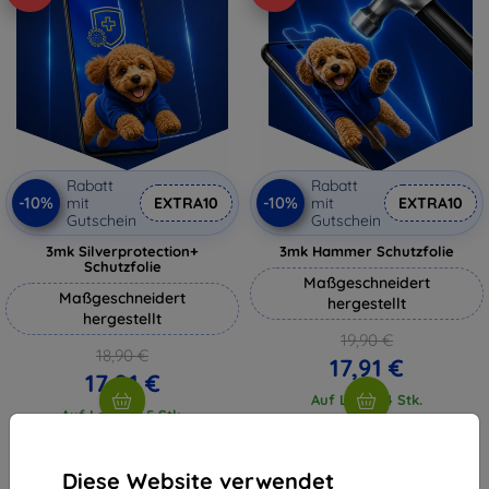
Rabatt
Rabatt
-10%
-10%
mit
EXTRA10
mit
EXTRA10
Gutschein
Gutschein
3mk Silverprotection+
3mk Hammer Schutzfolie
Schutzfolie
Maßgeschneidert
Maßgeschneidert
hergestellt
hergestellt
19,90 €
18,90 €
17,91 €
17,01 €
Auf Lager 4 Stk.
Auf Lager > 5 Stk.
Diese Website verwendet