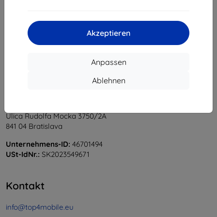
1
-
6
vom ganzen
6
.
«
1
»
Akzeptieren
Anpassen
Ablehnen
Shield-Sk s.r.o.
Ulica Rudolfa Mocka 3750/2A
841 04 Bratislava
Unternehmens-ID:
46701494
USt-IdNr.:
SK2023549671
Kontakt
info@top4mobile.eu