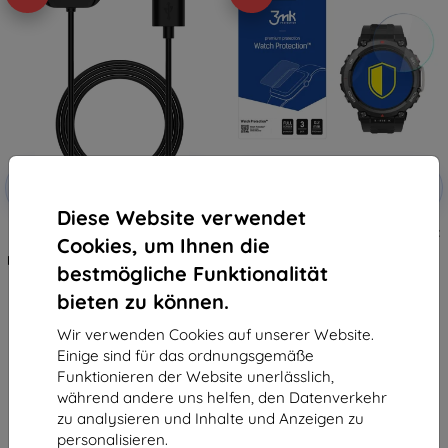
Rabatt
Rabatt
-10%
-10%
mit
EXTRA10
mit
EXTRA10
Gutschein
Gutschein
Diese Website verwendet
Tactical USB Ladekabel für
3MK FlexibleGlass Watch Amazfit
Cookies, um Ihnen die
Amazfit GTR3/GTR3
T-Rex 2 Hybridglas
PRO/GTS3/T-Rex 2 (57983107334)
10,90 €
bestmögliche Funktionalität
15,90 €
9,81 €
14,30 €
bieten zu können.
Auf Lager > 5 Stk.
Auf Lager > 5 Stk.
Wir verwenden Cookies auf unserer Website.
Einige sind für das ordnungsgemäße
Funktionieren der Website unerlässlich,
während andere uns helfen, den Datenverkehr
zu analysieren und Inhalte und Anzeigen zu
personalisieren.