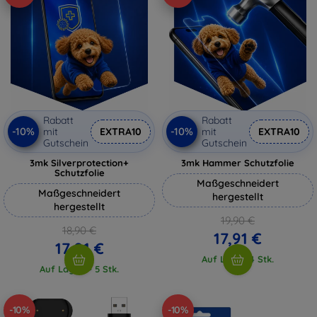
Rabatt
Rabatt
-10%
-10%
mit
EXTRA10
mit
EXTRA10
Gutschein
Gutschein
3mk Silverprotection+
3mk Hammer Schutzfolie
Schutzfolie
Maßgeschneidert
Maßgeschneidert
hergestellt
hergestellt
19,90 €
18,90 €
17,91 €
17,01 €
Auf Lager 4 Stk.
Auf Lager > 5 Stk.
-10%
-10%