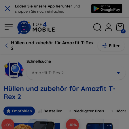
×
Laden Sie unsere App herunter
und
shoppen Sie noch einfacher.
0
Hüllen und zubehör für Amazfit T-Rex
Filter
2
Schnellsuche
Amazfit T-Rex 2
Hüllen und zubehör für Amazfit T-
Rex 2
Empfohlen
Bestseller
Niedrigster Preis
Höchste
-10%
-10%