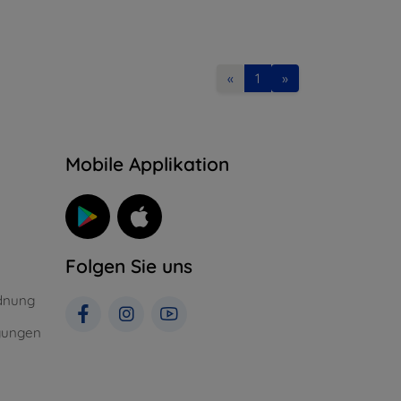
«
1
»
n
Mobile Applikation
Folgen Sie uns
dnung
gungen