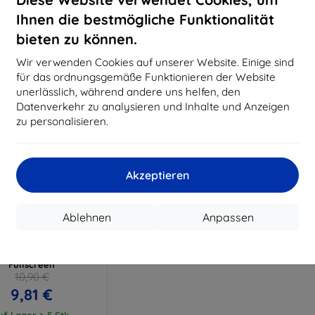
15,21 €
11,61 €
Ihnen die bestmögliche Funktionalität
uf Lager > 5 Stk.
Auf Lager > 5 Stk.
Auf L
bieten zu können.
Wir verwenden Cookies auf unserer Website. Einige sind
für das ordnungsgemäße Funktionieren der Website
unerlässlich, während andere uns helfen, den
Datenverkehr zu analysieren und Inhalte und Anzeigen
zu personalisieren.
Akzeptieren
Rabatt
%
mit
EXTRA10
Ablehnen
Anpassen
Gutschein
olie ARC Garett Lady
egance RT Watch
Fullscreen
10,90 €
9,81 €
uf Lager > 5 Stk.