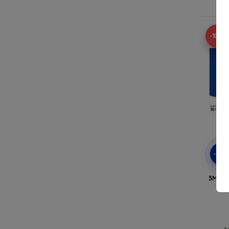
A
-10%
-10
3MK F
El
A