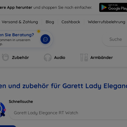
sere App herunter
und shoppen Sie noch einfacher.
Versand & Zahlung
Blog
Cashback
Widerrufsbelehrung
en Sie Beratung?
lkommen in unserem
p.
|
Zubehör
Audio
Armbänder
en und zubehör für Garett Lady Elega
Schnellsuche
Garett Lady Elegance RT Watch