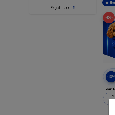
Em
Ergebnisse
5
-10%
-10
3mk A
M