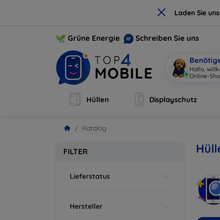
×
Laden Sie un
Grüne Energie
Schreiben Sie uns
Benötig
Hallo, wil
Online-Sho
Hüllen
Displayschutz
Katalog
Hüll
FILTER
Lieferstatus
Hersteller