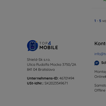
1
-
5
vo
Kont
info@t
Shield-Sk s.r.o.
Sc
Ulica Rudolfa Mocka 3750/2A
841 04 Bratislava
Montag
Online
Unternehmens-ID:
46701494
USt-IdNr.:
SK2023549671
Samsta
Offline