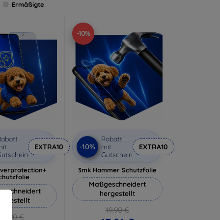
Ermäßigte
-10%
abatt
Rabatt
-10%
it
EXTRA10
mit
EXTRA10
utschein
Gutschein
lverprotection+
3mk Hammer Schutzfolie
chutzfolie
Maßgeschneidert
eschneidert
hergestellt
ergestellt
19,90 €
18,90 €