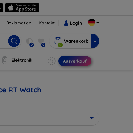
Reklamation
Kontakt
Login
Warenkorb
0
0
0
Elektronik
Ausverkauf
nce RT Watch