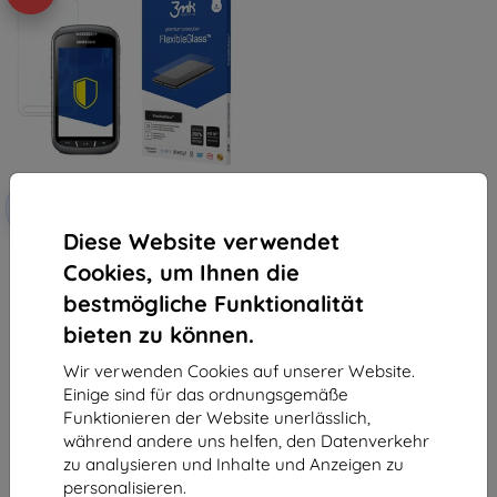
Rabatt
-10%
mit
EXTRA10
Gutschein
Diese Website verwendet
3MK FlexibleGlass Samsung
Cookies, um Ihnen die
G388F Xcover 3 Hybridglas
10,90 €
bestmögliche Funktionalität
9,81 €
bieten zu können.
Auf Lager > 5 Stk.
Wir verwenden Cookies auf unserer Website.
Einige sind für das ordnungsgemäße
Funktionieren der Website unerlässlich,
während andere uns helfen, den Datenverkehr
zu analysieren und Inhalte und Anzeigen zu
personalisieren.