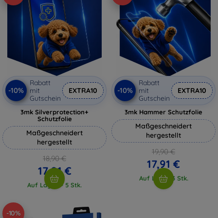
Rabatt
Rabatt
-10%
-10%
mit
EXTRA10
mit
EXTRA10
Gutschein
Gutschein
3mk Silverprotection+
3mk Hammer Schutzfolie
Schutzfolie
Maßgeschneidert
Maßgeschneidert
hergestellt
hergestellt
19,90 €
18,90 €
17,91 €
17,01 €
Auf Lager 3 Stk.
Auf Lager > 5 Stk.
-10%