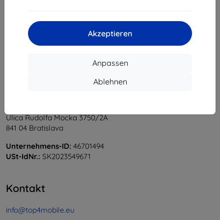
1
-
5
vom ganzen
5
.
«
1
»
Akzeptieren
Anpassen
Ablehnen
Shield-Sk s.r.o.
Ulica Rudolfa Mocka 3750/2A
841 04 Bratislava
Unternehmens-ID:
46701494
USt-IdNr.:
SK2023549671
Kontakt
info@top4mobile.eu