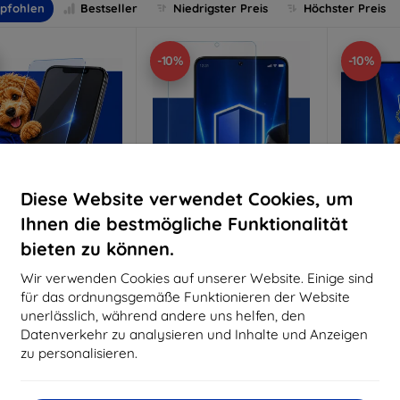
pfohlen
Bestseller
Niedrigster Preis
Höchster Preis
-10%
-10%
Diese Website verwendet Cookies, um
Ihnen die bestmögliche Funktionalität
bieten zu können.
Rabatt
Rabatt
R
%
-10%
-10%
mit
EXTRA10
mit
EXTRA10
m
Wir verwenden Cookies auf unserer Website. Einige sind
Gutschein
Gutschein
G
für das ordnungsgemäße Funktionieren der Website
nti-Shock Schutzglas
3mk Pure Matt Schutzglas
3mk Si
unerlässlich, während andere uns helfen, den
S
Datenverkehr zu analysieren und Inhalte und Anzeigen
aßgeschneidert
Maßgeschneidert
Maßg
hergestellt
hergestellt
zu personalisieren.
h
16,90 €
12,90 €