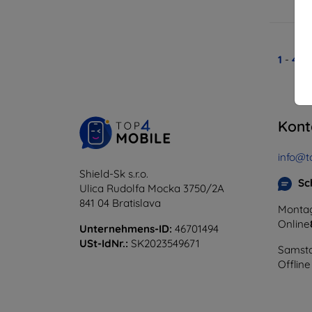
A
1
-
4
vo
Kont
info@t
Shield-Sk s.r.o.
Sc
Ulica Rudolfa Mocka 3750/2A
841 04 Bratislava
Montag
Online
Unternehmens-ID:
46701494
USt-IdNr.:
SK2023549671
Samsta
Offline