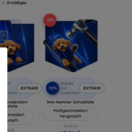
Ermäßigte
-10%
abatt
Rabatt
-10%
it
EXTRA10
mit
EXTRA10
utschein
Gutschein
lverprotection+
3mk Hammer Schutzfolie
chutzfolie
Maßgeschneidert
eschneidert
hergestellt
ergestellt
19,90 €
18,90 €