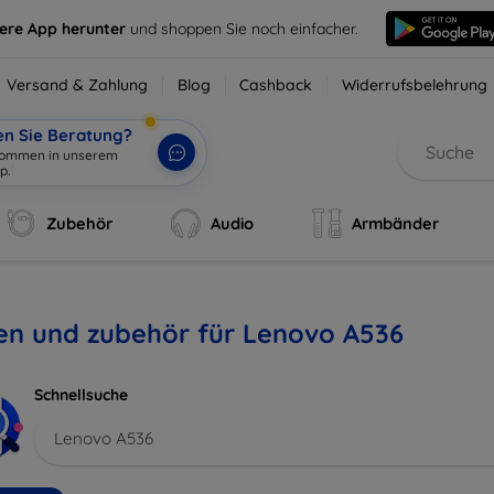
sere App herunter
und shoppen Sie noch einfacher.
Versand & Zahlung
Blog
Cashback
Widerrufsbelehrung
en Sie Beratung?
lkommen in unserem
p.
|
Zubehör
Audio
Armbänder
en und zubehör für Lenovo A536
Schnellsuche
Lenovo A536