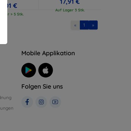
17,91 €
17,01 €
Auf Lager 3 Stk.
ager > 5 Stk.
«
1
»
n
Mobile Applikation
Folgen Sie uns
dnung
gungen