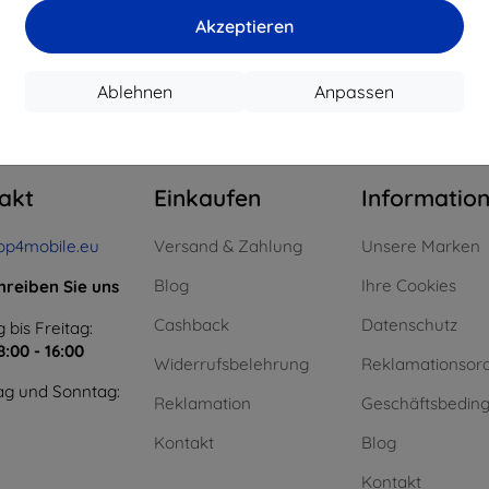
15,21 €
11,61 €
Akzeptieren
uf Lager > 5 Stk.
Auf Lager > 5 Stk.
Auf L
Ablehnen
Anpassen
m ganzen
4
.
akt
Einkaufen
Informatio
op4mobile.eu
Versand & Zahlung
Unsere Marken
Blog
Ihre Cookies
hreiben Sie uns
Cashback
Datenschutz
 bis Freitag:
8:00 - 16:00
Widerrufsbelehrung
Reklamationsor
g und Sonntag:
Reklamation
Geschäftsbedin
Kontakt
Blog
Kontakt