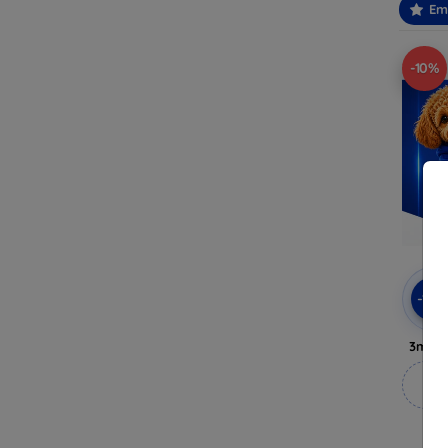
Em
-10%
-10
3mk A
M