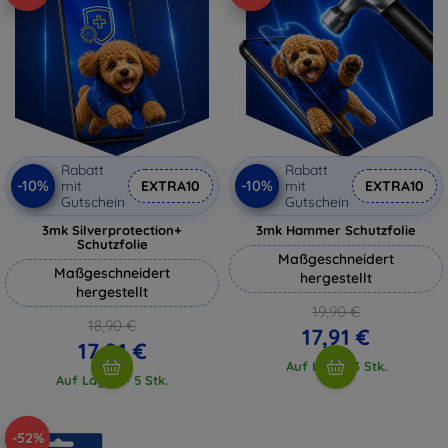
Rabatt
Rabatt
-10%
-10%
mit
EXTRA10
mit
EXTRA10
Gutschein
Gutschein
3mk Silverprotection+
3mk Hammer Schutzfolie
Schutzfolie
Maßgeschneidert
Maßgeschneidert
hergestellt
hergestellt
19,90 €
18,90 €
17,91 €
17,01 €
Auf Lager 3 Stk.
Auf Lager > 5 Stk.
-52%