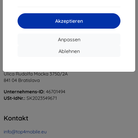
1
-
5
vom ganzen
5
.
«
1
»
Akzeptieren
Anpassen
Ablehnen
Shield-Sk s.r.o.
Ulica Rudolfa Mocka 3750/2A
841 04 Bratislava
Unternehmens-ID:
46701494
USt-IdNr.:
SK2023549671
Kontakt
info@top4mobile.eu