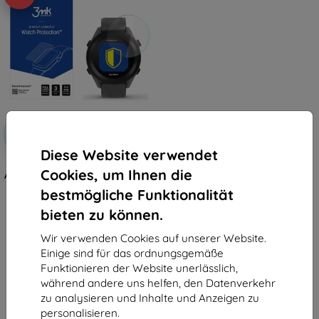
Rabatt
-10%
mit
EXTRA10
Gutschein
Diese Website verwendet
3MK FlexibleGlass Garmin
Cookies, um Ihnen die
Approach S12 Watch Hybrid Glass
12,90 €
bestmögliche Funktionalität
6,21 €
bieten zu können.
Letztes Stück auf Lager
Wir verwenden Cookies auf unserer Website.
Einige sind für das ordnungsgemäße
Funktionieren der Website unerlässlich,
während andere uns helfen, den Datenverkehr
zu analysieren und Inhalte und Anzeigen zu
personalisieren.