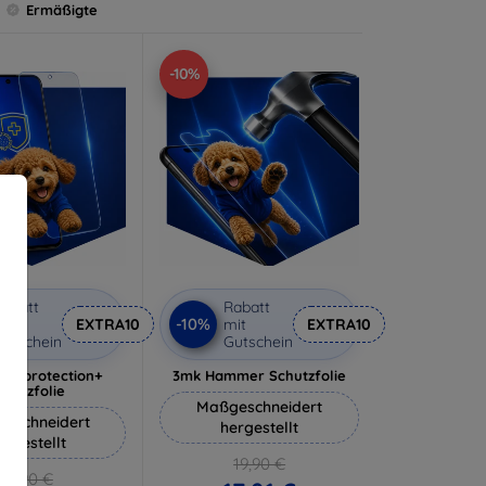
Ermäßigte
-10%
abatt
Rabatt
-10%
it
EXTRA10
mit
EXTRA10
utschein
Gutschein
lverprotection+
3mk Hammer Schutzfolie
chutzfolie
Maßgeschneidert
eschneidert
hergestellt
ergestellt
19,90 €
18,90 €