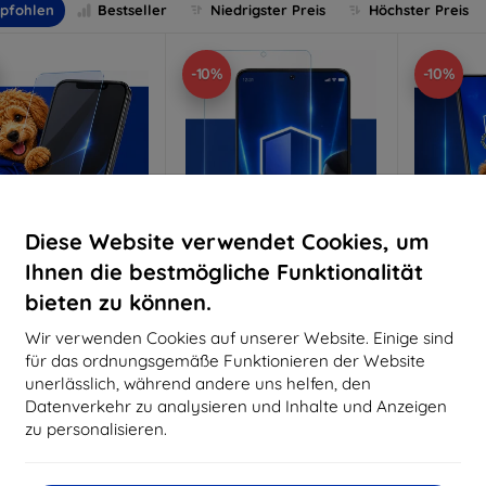
pfohlen
Bestseller
Niedrigster Preis
Höchster Preis
-10%
-10%
Diese Website verwendet Cookies, um
Ihnen die bestmögliche Funktionalität
bieten zu können.
Rabatt
Rabatt
R
%
-10%
-10%
mit
EXTRA10
mit
EXTRA10
m
Wir verwenden Cookies auf unserer Website. Einige sind
Gutschein
Gutschein
G
für das ordnungsgemäße Funktionieren der Website
nti-Shock Schutzglas
3mk Pure Matt Schutzglas
3mk Si
unerlässlich, während andere uns helfen, den
S
Datenverkehr zu analysieren und Inhalte und Anzeigen
aßgeschneidert
Maßgeschneidert
Maßg
hergestellt
hergestellt
zu personalisieren.
h
16,90 €
12,90 €