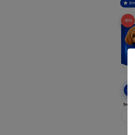
Em
-10%
-10
3mk A
M