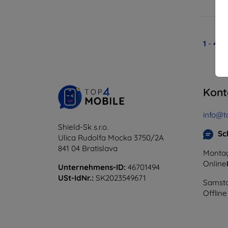
A
1
-
4
vo
Kont
info@t
Shield-Sk s.r.o.
Sc
Ulica Rudolfa Mocka 3750/2A
841 04 Bratislava
Montag
Online
Unternehmens-ID:
46701494
USt-IdNr.:
SK2023549671
Samsta
Offline