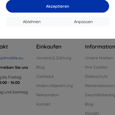
15,21 €
11,61 €
Akzeptieren
uf Lager > 5 Stk.
Auf Lager > 5 Stk.
Auf L
Ablehnen
Anpassen
m ganzen
4
.
akt
Einkaufen
Informatio
op4mobile.eu
Versand & Zahlung
Unsere Marken
Blog
Ihre Cookies
hreiben Sie uns
Cashback
Datenschutz
 bis Freitag:
8:00 - 16:00
Widerrufsbelehrung
Reklamationsor
g und Sonntag:
Reklamation
Geschäftsbedin
Kontakt
Blog
Kontakt