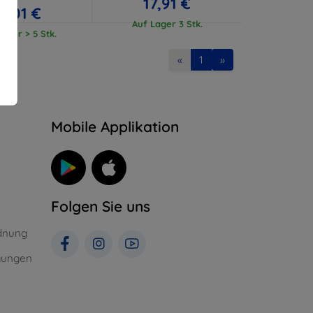
17,91 €
17,01 €
Auf Lager 3 Stk.
ager > 5 Stk.
«
1
»
n
Mobile Applikation
Folgen Sie uns
dnung
gungen