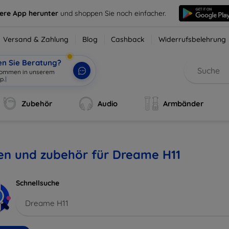
sere App herunter
und shoppen Sie noch einfacher.
Versand & Zahlung
Blog
Cashback
Widerrufsbelehrung
en Sie Beratung?
lkommen in unserem
p.
|
Zubehör
Audio
Armbänder
en und zubehör für Dreame H11
Schnellsuche
Dreame H11