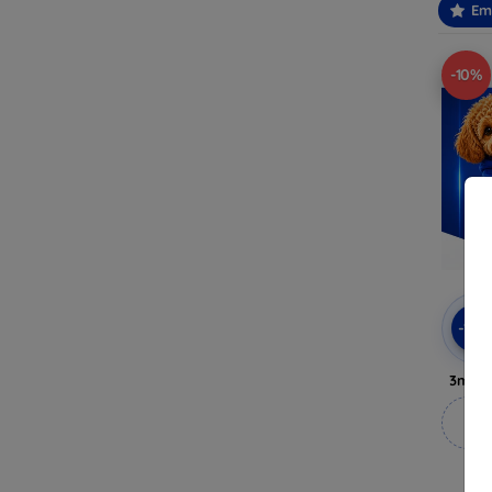
Em
-10%
-10
3mk A
M