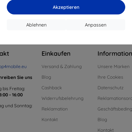
15,21 €
11,61 €
Akzeptieren
uf Lager > 5 Stk.
Auf Lager > 5 Stk.
Auf L
Ablehnen
Anpassen
m ganzen
4
.
akt
Einkaufen
Informatio
op4mobile.eu
Versand & Zahlung
Unsere Marken
Blog
Ihre Cookies
hreiben Sie uns
Cashback
Datenschutz
 bis Freitag:
8:00 - 16:00
Widerrufsbelehrung
Reklamationsor
g und Sonntag:
Reklamation
Geschäftsbedin
Kontakt
Blog
Kontakt