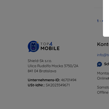
A
1
-
4
vo
Kont
info@t
Shield-Sk s.r.o.
Sc
Ulica Rudolfa Mocka 3750/2A
841 04 Bratislava
Montag
Online
Unternehmens-ID:
46701494
USt-IdNr.:
SK2023549671
Samsta
Offline