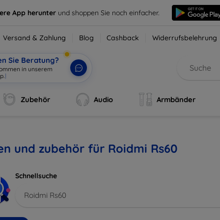
sere App herunter
und shoppen Sie noch einfacher.
Versand & Zahlung
Blog
Cashback
Widerrufsbelehrung
en Sie Beratung?
lkommen in unserem
p.
|
Zubehör
Audio
Armbänder
en und zubehör für Roidmi Rs60
Schnellsuche
Roidmi Rs60