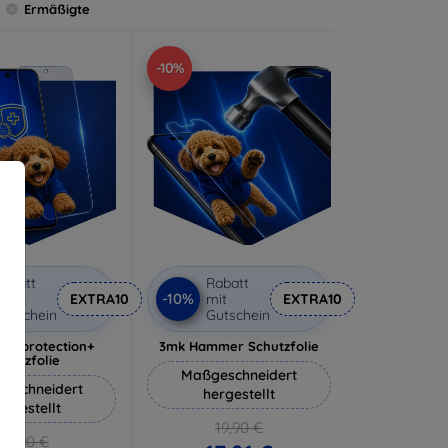
Ermäßigte
-10%
abatt
Rabatt
-10%
it
EXTRA10
mit
EXTRA10
utschein
Gutschein
lverprotection+
3mk Hammer Schutzfolie
chutzfolie
Maßgeschneidert
eschneidert
hergestellt
ergestellt
19,90 €
18,90 €