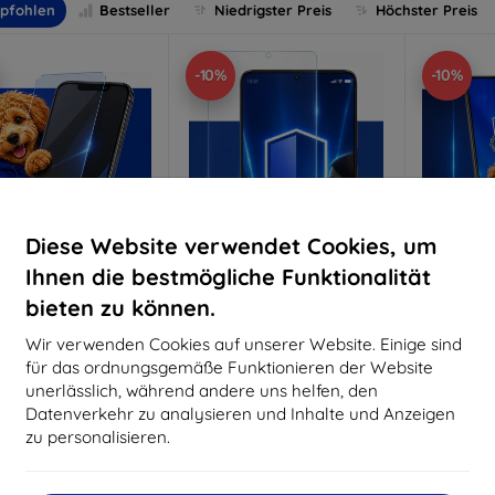
pfohlen
Bestseller
Niedrigster Preis
Höchster Preis
-10%
-10%
Diese Website verwendet Cookies, um
Ihnen die bestmögliche Funktionalität
bieten zu können.
Rabatt
Rabatt
R
%
-10%
-10%
mit
EXTRA10
mit
EXTRA10
m
Wir verwenden Cookies auf unserer Website. Einige sind
Gutschein
Gutschein
G
für das ordnungsgemäße Funktionieren der Website
nti-Shock Schutzglas
3mk Pure Matt Schutzglas
3mk Si
unerlässlich, während andere uns helfen, den
S
Datenverkehr zu analysieren und Inhalte und Anzeigen
aßgeschneidert
Maßgeschneidert
Maßg
hergestellt
hergestellt
zu personalisieren.
h
16,90 €
12,90 €