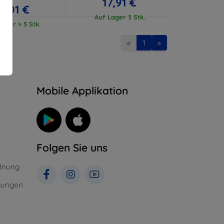
17,91 €
17,01 €
Auf Lager 3 Stk.
ager > 5 Stk.
«
1
»
n
Mobile Applikation
Folgen Sie uns
dnung
gungen