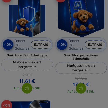
Rabatt
Rabatt
-10%
-10%
mit
EXTRA10
mit
EXTRA10
Gutschein
Gutschein
3mk Pure Matt Schutzglas
3mk Silverprotection+
Schutzfolie
Maßgeschneidert
Maßgeschneidert
hergestellt
hergestellt
12,90 €
18,90 €
11,61 €
17,01 €
Auf Lager > 5 Stk.
Auf Lager > 5 Stk.
-10%