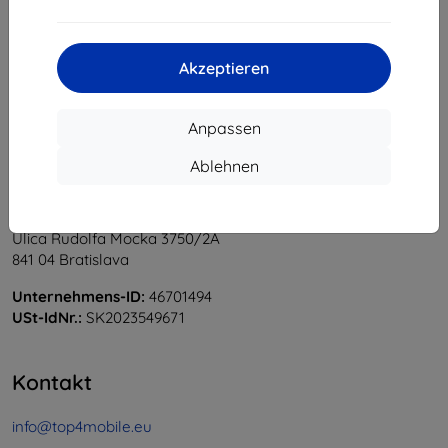
1
-
5
vom ganzen
5
.
«
1
»
Akzeptieren
Anpassen
Ablehnen
Shield-Sk s.r.o.
Ulica Rudolfa Mocka 3750/2A
841 04 Bratislava
Unternehmens-ID:
46701494
USt-IdNr.:
SK2023549671
Kontakt
info@top4mobile.eu