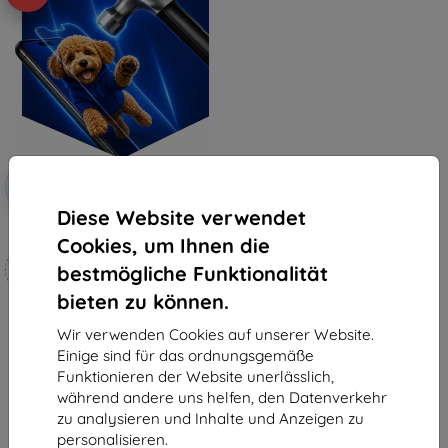
Rabatt
-10%
mit
EXTRA10
Gutschein
Diese Website verwendet
3mk Hammer Schutzfolie
Cookies, um Ihnen die
Maßgeschneidert
bestmögliche Funktionalität
hergestellt
bieten zu können.
19,90 €
17,91 €
Wir verwenden Cookies auf unserer Website.
Einige sind für das ordnungsgemäße
Auf Lager 4 Stk.
Funktionieren der Website unerlässlich,
während andere uns helfen, den Datenverkehr
zu analysieren und Inhalte und Anzeigen zu
personalisieren.