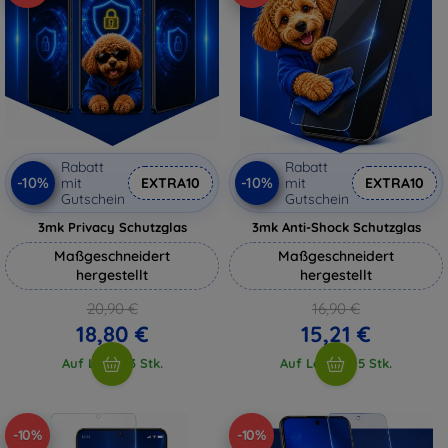
Rabatt
Rabatt
-10%
-10%
mit
EXTRA10
mit
EXTRA10
Gutschein
Gutschein
3mk Privacy Schutzglas
3mk Anti-Shock Schutzglas
Maßgeschneidert
Maßgeschneidert
hergestellt
hergestellt
20,90 €
16,90 €
18,80 €
15,21 €
Auf Lager 3 Stk.
Auf Lager > 5 Stk.
-10%
-10%