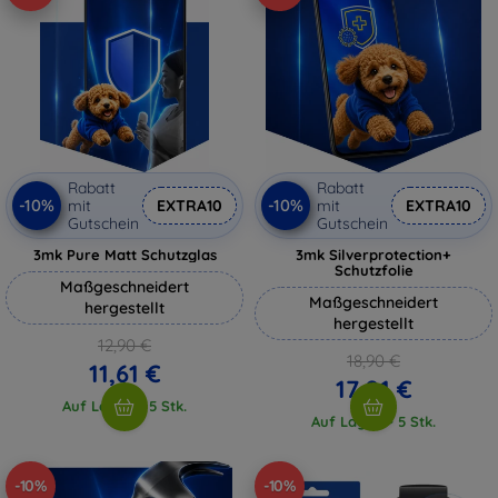
Rabatt
Rabatt
-10%
-10%
mit
EXTRA10
mit
EXTRA10
Gutschein
Gutschein
3mk Pure Matt Schutzglas
3mk Silverprotection+
Schutzfolie
Maßgeschneidert
Maßgeschneidert
hergestellt
hergestellt
12,90 €
18,90 €
11,61 €
17,01 €
Auf Lager > 5 Stk.
Auf Lager > 5 Stk.
-10%
-10%