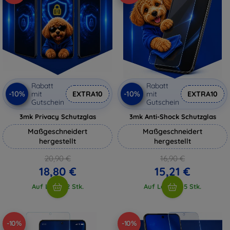
Rabatt
Rabatt
-10%
-10%
mit
EXTRA10
mit
EXTRA10
Gutschein
Gutschein
3mk Privacy Schutzglas
3mk Anti-Shock Schutzglas
Maßgeschneidert
Maßgeschneidert
hergestellt
hergestellt
20,90 €
16,90 €
18,80 €
15,21 €
Auf Lager 2 Stk.
Auf Lager > 5 Stk.
-10%
-10%