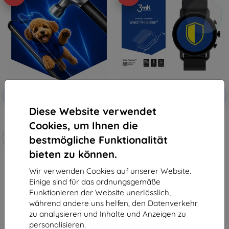
Rabatt
Rabatt
-10%
-10%
mit
EXTRA10
mit
EXTRA10
Gutschein
Gutschein
Diese Website verwendet
3mk Hammer Schutzfolie
3MK FlexibleGlass Watch Skagen
Cookies, um Ihnen die
6 Gen Hybrid Glass
Maßgeschneidert
10,90 €
bestmögliche Funktionalität
hergestellt
9,81 €
bieten zu können.
19,90 €
Auf Lager > 5 Stk.
17,91 €
Wir verwenden Cookies auf unserer Website.
Einige sind für das ordnungsgemäße
Auf Lager 4 Stk.
Funktionieren der Website unerlässlich,
während andere uns helfen, den Datenverkehr
zu analysieren und Inhalte und Anzeigen zu
personalisieren.