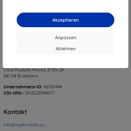
1
-
6
vom ganzen
6
.
«
1
»
Akzeptieren
Anpassen
Ablehnen
Shield-Sk s.r.o.
Ulica Rudolfa Mocka 3750/2A
841 04 Bratislava
Unternehmens-ID:
46701494
USt-IdNr.:
SK2023549671
Kontakt
info@top4mobile.eu