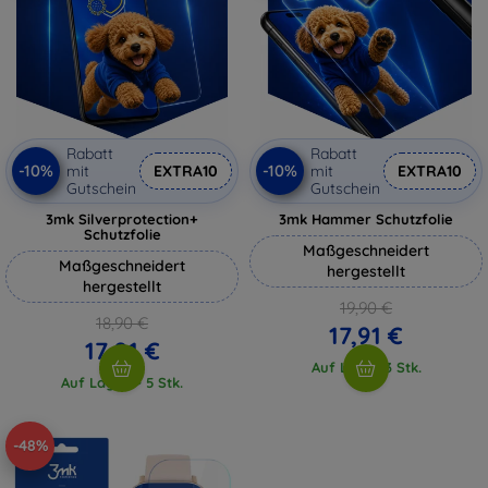
Rabatt
Rabatt
-10%
-10%
mit
EXTRA10
mit
EXTRA10
Gutschein
Gutschein
3mk Silverprotection+
3mk Hammer Schutzfolie
Schutzfolie
Maßgeschneidert
Maßgeschneidert
hergestellt
hergestellt
19,90 €
18,90 €
17,91 €
17,01 €
Auf Lager 3 Stk.
Auf Lager > 5 Stk.
-48%