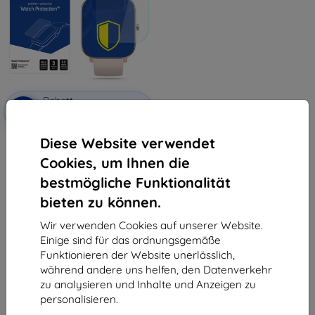
Rabatt
-10%
mit
EXTRA10
Gutschein
Diese Website verwendet
3MK Folie ARC Colmi P8 Watch
Fullscreen
Cookies, um Ihnen die
11,90 €
6,21 €
bestmögliche Funktionalität
bieten zu können.
Letztes Stück auf Lager
Wir verwenden Cookies auf unserer Website.
Einige sind für das ordnungsgemäße
Funktionieren der Website unerlässlich,
während andere uns helfen, den Datenverkehr
zu analysieren und Inhalte und Anzeigen zu
personalisieren.
1
-
5
vom ganzen
5
.