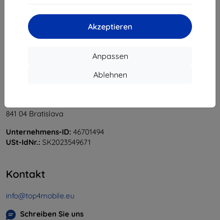
«
1
»
Akzeptieren
Anpassen
Ablehnen
Shield-Sk s.r.o.
Ulica Rudolfa Mocka 3750/2A
841 04 Bratislava
Unternehmens-ID:
46701494
USt-IdNr.:
SK2023549671
Kontakt
info@top4mobile.eu
Schreiben Sie uns