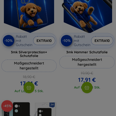
Rabatt
Rabatt
-10%
-10%
mit
EXTRA10
mit
EXTRA10
Gutschein
Gutschein
3mk Silverprotection+
3mk Hammer Schutzfolie
Schutzfolie
Maßgeschneidert
Maßgeschneidert
hergestellt
hergestellt
19,90 €
18,90 €
17,91 €
17,01 €
Auf Lager 3 Stk.
Auf Lager > 5 Stk.
-45%