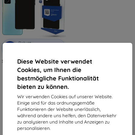
Rabatt
-10%
mit
EXTRA10
Gutschein
Diese Website verwendet
3MK Matt Case Oppo A36 schwarz
12,90 €
Cookies, um Ihnen die
7,12 €
bestmögliche Funktionalität
Auf Lager 2 Stk.
bieten zu können.
Wir verwenden Cookies auf unserer Website.
Einige sind für das ordnungsgemäße
Funktionieren der Website unerlässlich,
während andere uns helfen, den Datenverkehr
zu analysieren und Inhalte und Anzeigen zu
personalisieren.
1
-
5
vom ganzen
5
.