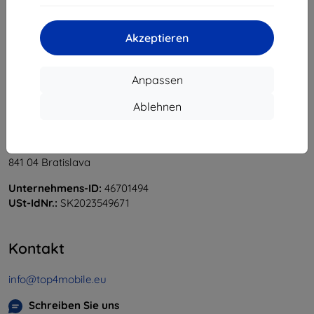
«
1
»
Akzeptieren
Anpassen
Ablehnen
Shield-Sk s.r.o.
Ulica Rudolfa Mocka 3750/2A
841 04 Bratislava
Unternehmens-ID:
46701494
USt-IdNr.:
SK2023549671
Kontakt
info@top4mobile.eu
Schreiben Sie uns