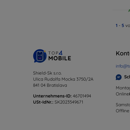
1
-
5
vo
Kont
info@t
Shield-Sk s.r.o.
Sc
Ulica Rudolfa Mocka 3750/2A
841 04 Bratislava
Montag
Online
Unternehmens-ID:
46701494
USt-IdNr.:
SK2023549671
Samsta
Offline