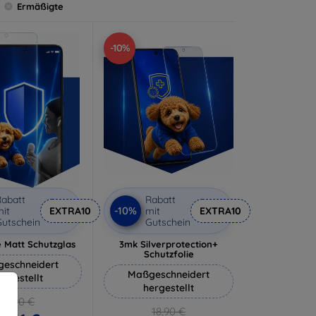
Ermäßigte
-10%
abatt
Rabatt
-10%
it
EXTRA10
mit
EXTRA10
utschein
Gutschein
 Matt Schutzglas
3mk Silverprotection+
Schutzfolie
eschneidert
Maßgeschneidert
ergestellt
hergestellt
12,90 €
18,90 €