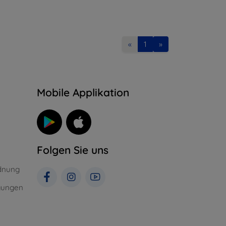
«
1
»
n
Mobile Applikation
Folgen Sie uns
dnung
gungen