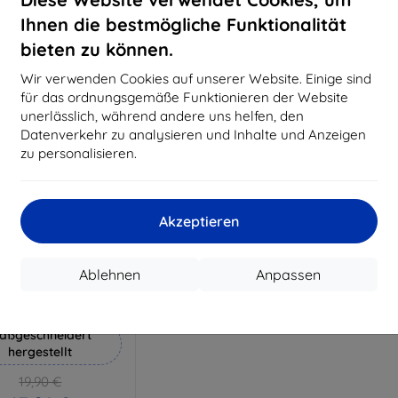
18,80 €
15,21 €
Ihnen die bestmögliche Funktionalität
Auf Lager 3 Stk.
Auf Lager > 5 Stk.
Auf L
bieten zu können.
Wir verwenden Cookies auf unserer Website. Einige sind
für das ordnungsgemäße Funktionieren der Website
unerlässlich, während andere uns helfen, den
Datenverkehr zu analysieren und Inhalte und Anzeigen
zu personalisieren.
Akzeptieren
Rabatt
%
mit
EXTRA10
Ablehnen
Anpassen
Gutschein
Hammer Schutzfolie
aßgeschneidert
hergestellt
19,90 €