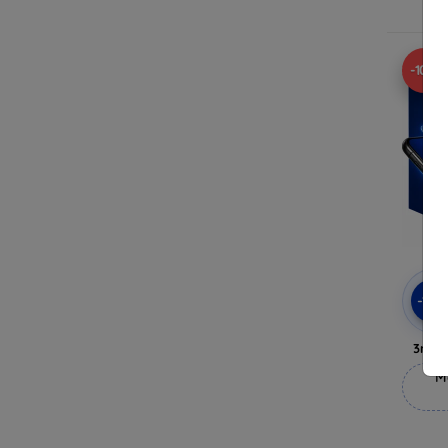
-10%
-10
3mk 
M