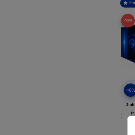
Em
-10%
-10
3mk 
M