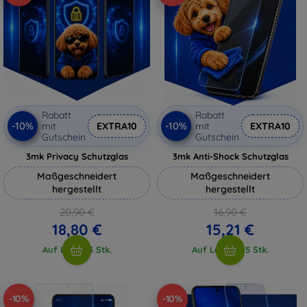
Rabatt
Rabatt
-10%
-10%
mit
EXTRA10
mit
EXTRA10
Gutschein
Gutschein
3mk Privacy Schutzglas
3mk Anti-Shock Schutzglas
Maßgeschneidert
Maßgeschneidert
hergestellt
hergestellt
20,90 €
16,90 €
18,80 €
15,21 €
Auf Lager 3 Stk.
Auf Lager > 5 Stk.
-10%
-10%