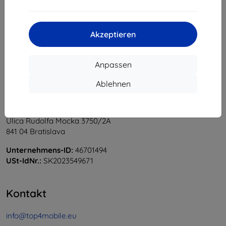
1
-
6
vom ganzen
6
.
«
1
»
Akzeptieren
Anpassen
Ablehnen
Shield-Sk s.r.o.
Ulica Rudolfa Mocka 3750/2A
841 04 Bratislava
Unternehmens-ID:
46701494
USt-IdNr.:
SK2023549671
Kontakt
info@top4mobile.eu