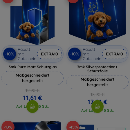
Rabatt
Rabatt
-10%
-10%
mit
EXTRA10
mit
EXTRA10
Gutschein
Gutschein
3mk Pure Matt Schutzglas
3mk Silverprotection+
Schutzfolie
Maßgeschneidert
Maßgeschneidert
hergestellt
hergestellt
12,90 €
18,90 €
11,61 €
17,01 €
Auf Lager > 5 Stk.
Auf Lager > 5 Stk.
-10%
-45%