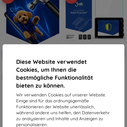
Rabatt
Rabatt
-10%
-10%
mit
EXTRA10
mit
EXTRA10
Gutschein
Gutschein
Diese Website verwendet
3mk Hammer Schutzfolie
3MK FlexibleGlass Garmin Dash
Cookies, um Ihnen die
Cam 47/57/67W Watch
Maßgeschneidert
Hybridglas
bestmögliche Funktionalität
12,90 €
hergestellt
7,12 €
bieten zu können.
19,90 €
Letztes Stück auf Lager
17,91 €
Wir verwenden Cookies auf unserer Website.
Einige sind für das ordnungsgemäße
Auf Lager 4 Stk.
Funktionieren der Website unerlässlich,
während andere uns helfen, den Datenverkehr
zu analysieren und Inhalte und Anzeigen zu
personalisieren.