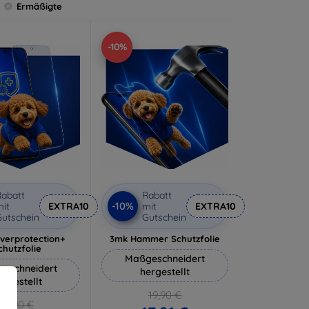
Ermäßigte
-10%
abatt
Rabatt
-10%
it
EXTRA10
mit
EXTRA10
utschein
Gutschein
lverprotection+
3mk Hammer Schutzfolie
chutzfolie
Maßgeschneidert
eschneidert
hergestellt
ergestellt
19,90 €
18,90 €