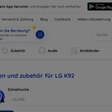
sere App herunter
und shoppen Sie noch einfacher.
Versand & Zahlung
Blog
Cashback
Widerrufsbelehrung
en Sie Beratung?
lkommen in unserem
p.
|
Zubehör
Audio
Armbänder
en und zubehör für LG K92
Schnellsuche
LG K92