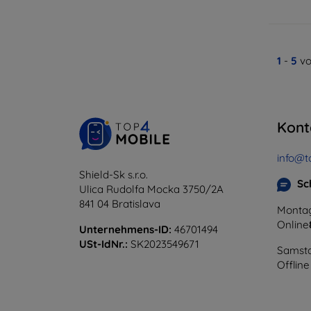
1
-
5
vo
Kont
info@t
Shield-Sk s.r.o.
Sc
Ulica Rudolfa Mocka 3750/2A
841 04 Bratislava
Montag
Online
Unternehmens-ID:
46701494
USt-IdNr.:
SK2023549671
Samsta
Offline