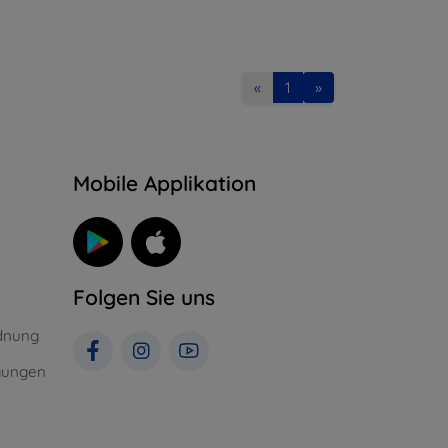
«
1
»
n
Mobile Applikation
Folgen Sie uns
dnung
gungen