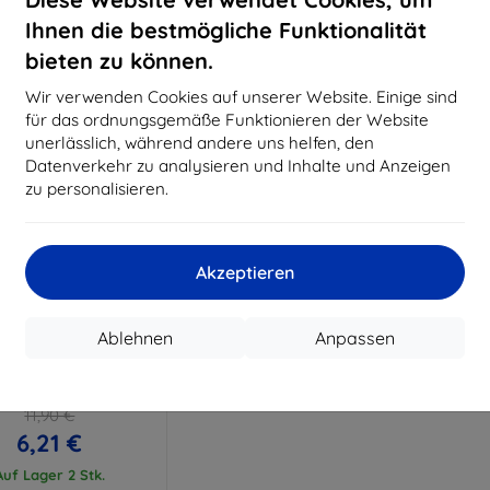
15,21 €
11,61 €
Ihnen die bestmögliche Funktionalität
uf Lager > 5 Stk.
Auf Lager > 5 Stk.
Auf L
bieten zu können.
Wir verwenden Cookies auf unserer Website. Einige sind
für das ordnungsgemäße Funktionieren der Website
unerlässlich, während andere uns helfen, den
Datenverkehr zu analysieren und Inhalte und Anzeigen
zu personalisieren.
Akzeptieren
Rabatt
%
mit
EXTRA10
Ablehnen
Anpassen
Gutschein
lexibleGlass LG K92
Hybridglas
11,90 €
6,21 €
Auf Lager 2 Stk.