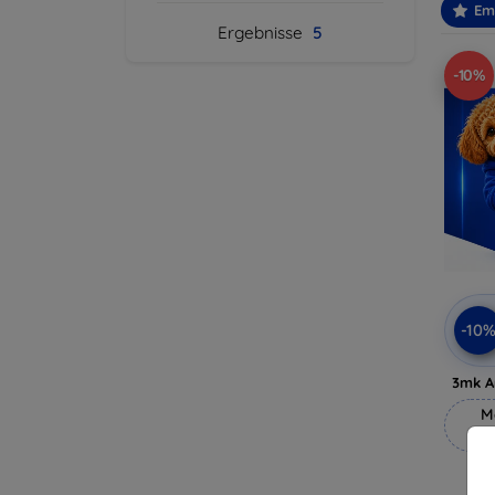
Em
Ergebnisse
5
-10%
-10
3mk A
M