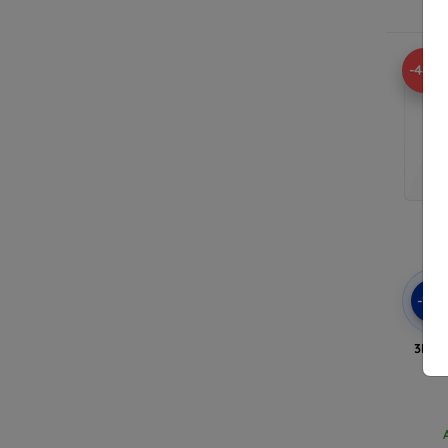
A
-48%
-10
3MK F