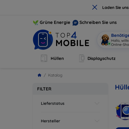
×
Laden Sie un
Grüne Energie
Schreiben Sie uns
Benötig
Hallo, wil
Online-Sho
Hüllen
Displayschutz
Katalog
Hüll
FILTER
Lieferstatus
Hersteller