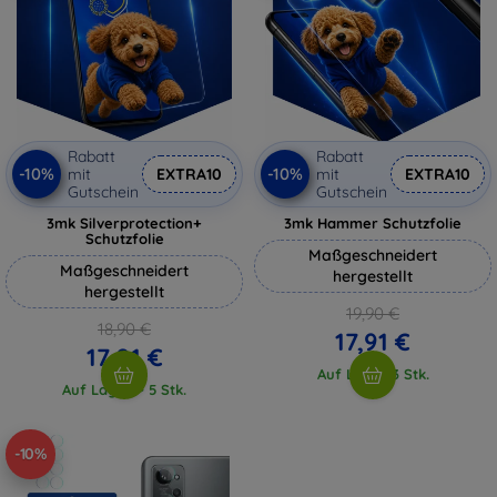
Rabatt
Rabatt
-10%
-10%
mit
EXTRA10
mit
EXTRA10
Gutschein
Gutschein
3mk Silverprotection+
3mk Hammer Schutzfolie
Schutzfolie
Maßgeschneidert
Maßgeschneidert
hergestellt
hergestellt
19,90 €
18,90 €
17,91 €
17,01 €
Auf Lager 3 Stk.
Auf Lager > 5 Stk.
-10%