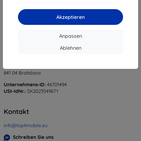
«
1
»
Akzeptieren
Anpassen
Ablehnen
Shield-Sk s.r.o.
Ulica Rudolfa Mocka 3750/2A
841 04 Bratislava
Unternehmens-ID:
46701494
USt-IdNr.:
SK2023549671
Kontakt
info@top4mobile.eu
Schreiben Sie uns