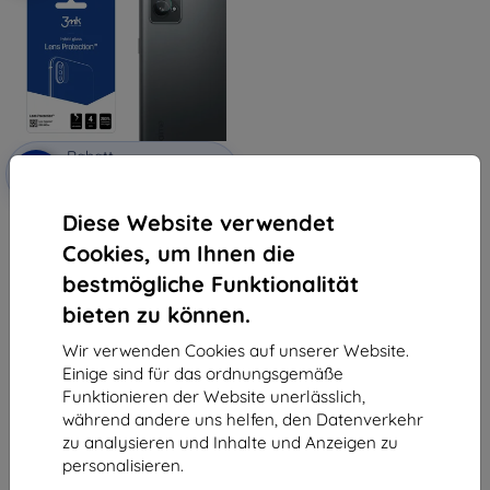
Rabatt
-10%
mit
EXTRA10
Gutschein
Diese Website verwendet
3MK Lens Protect Realme GT 2
5G Kameralinsenschutz, 4 Stück
Cookies, um Ihnen die
9,90 €
8,91 €
bestmögliche Funktionalität
bieten zu können.
Auf Lager 3 Stk.
Wir verwenden Cookies auf unserer Website.
Einige sind für das ordnungsgemäße
Funktionieren der Website unerlässlich,
während andere uns helfen, den Datenverkehr
zu analysieren und Inhalte und Anzeigen zu
personalisieren.
1
-
5
vom ganzen
5
.