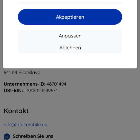
«
1
»
Akzeptieren
Anpassen
Ablehnen
Shield-Sk s.r.o.
Ulica Rudolfa Mocka 3750/2A
841 04 Bratislava
Unternehmens-ID:
46701494
USt-IdNr.:
SK2023549671
Kontakt
info@top4mobile.eu
Schreiben Sie uns