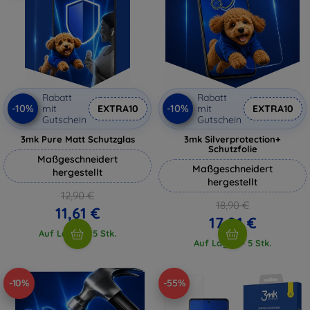
Rabatt
Rabatt
-10%
-10%
mit
EXTRA10
mit
EXTRA10
Gutschein
Gutschein
3mk Pure Matt Schutzglas
3mk Silverprotection+
Schutzfolie
Maßgeschneidert
Maßgeschneidert
hergestellt
hergestellt
12,90 €
18,90 €
11,61 €
17,01 €
Auf Lager > 5 Stk.
Auf Lager > 5 Stk.
-10%
-55%