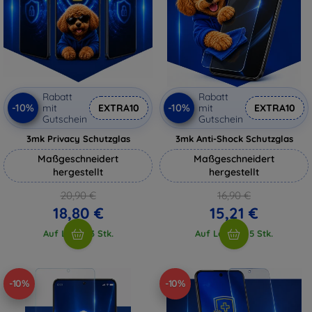
Rabatt
Rabatt
-10%
-10%
mit
EXTRA10
mit
EXTRA10
Gutschein
Gutschein
3mk Privacy Schutzglas
3mk Anti-Shock Schutzglas
Maßgeschneidert
Maßgeschneidert
hergestellt
hergestellt
20,90 €
16,90 €
18,80 €
15,21 €
Auf Lager 3 Stk.
Auf Lager > 5 Stk.
-10%
-10%