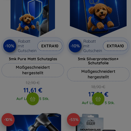
Rabatt
Rabatt
-10%
-10%
mit
EXTRA10
mit
EXTRA10
Gutschein
Gutschein
3mk Pure Matt Schutzglas
3mk Silverprotection+
Schutzfolie
Maßgeschneidert
Maßgeschneidert
hergestellt
hergestellt
12,90 €
18,90 €
11,61 €
17,01 €
Auf Lager > 5 Stk.
Auf Lager > 5 Stk.
-10%
-53%