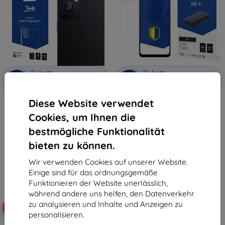
Rabatt
Rabatt
-10%
-10%
mit
EXTRA10
mit
EXTRA10
Gutschein
Gutschein
Diese Website verwendet
3MK Lens Protect Oppo A96 5G
3MK Folie ARC+FS Oppo A96 5G
Kameralinsenschutz, 4 Stk.
Fullscreen film
Cookies, um Ihnen die
7,90 €
12,90 €
4,41 €
7,12 €
bestmögliche Funktionalität
bieten zu können.
Auf Lager 2 Stk.
Auf Lager 2 Stk.
Wir verwenden Cookies auf unserer Website.
Einige sind für das ordnungsgemäße
Funktionieren der Website unerlässlich,
während andere uns helfen, den Datenverkehr
zu analysieren und Inhalte und Anzeigen zu
-10%
personalisieren.