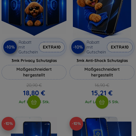
Rabatt
Rabatt
-10%
-10%
mit
EXTRA10
mit
EXTRA10
Gutschein
Gutschein
3mk Privacy Schutzglas
3mk Anti-Shock Schutzglas
Maßgeschneidert
Maßgeschneidert
hergestellt
hergestellt
20,90 €
16,90 €
18,80 €
15,21 €
Auf Lager 3 Stk.
Auf Lager > 5 Stk.
-10%
-10%