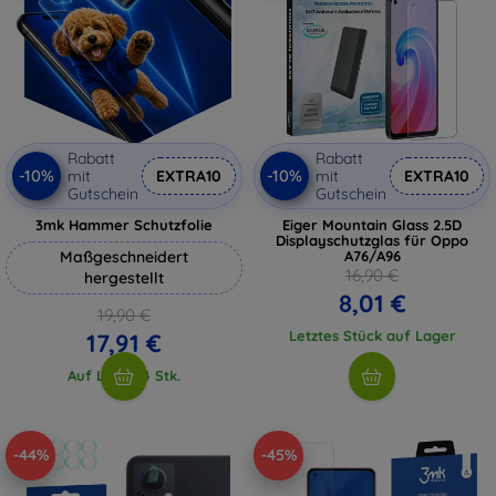
Rabatt
Rabatt
-10%
-10%
mit
EXTRA10
mit
EXTRA10
Gutschein
Gutschein
3mk Hammer Schutzfolie
Eiger Mountain Glass 2.5D
Displayschutzglas für Oppo
Maßgeschneidert
A76/A96
16,90 €
hergestellt
8,01 €
19,90 €
Letztes Stück auf Lager
17,91 €
Auf Lager 4 Stk.
-44%
-45%