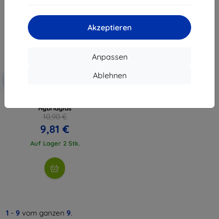
Akzeptieren
Anpassen
Rabatt
Ablehnen
-10%
mit
EXTRA10
Gutschein
3MK FlexibleGlass Oppo A96 5G
Hybridglas
10,90 €
9,81 €
Auf Lager 2 Stk.
1
-
9
vom ganzen
9
.