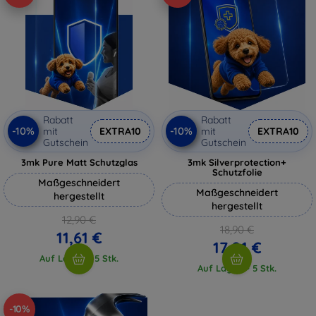
Rabatt
Rabatt
-10%
-10%
mit
EXTRA10
mit
EXTRA10
Gutschein
Gutschein
3mk Pure Matt Schutzglas
3mk Silverprotection+
Schutzfolie
Maßgeschneidert
Maßgeschneidert
hergestellt
hergestellt
12,90 €
18,90 €
11,61 €
17,01 €
Auf Lager > 5 Stk.
Auf Lager > 5 Stk.
-10%