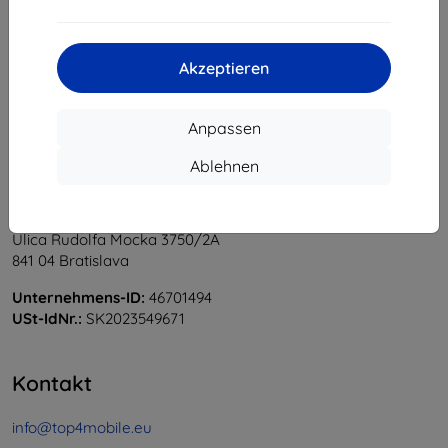
1
-
5
vom ganzen
5
.
«
1
»
Akzeptieren
Anpassen
Ablehnen
Shield-Sk s.r.o.
Ulica Rudolfa Mocka 3750/2A
841 04 Bratislava
Unternehmens-ID:
46701494
USt-IdNr.:
SK2023549671
Kontakt
info@top4mobile.eu