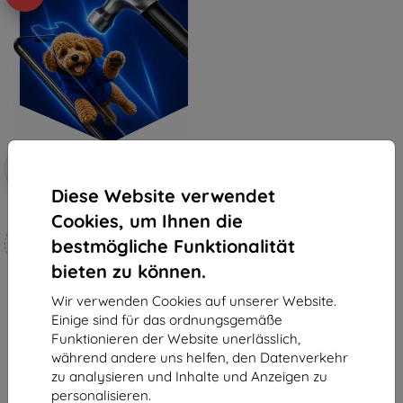
Rabatt
-10%
mit
EXTRA10
Gutschein
Diese Website verwendet
3mk Hammer Schutzfolie
Cookies, um Ihnen die
Maßgeschneidert
bestmögliche Funktionalität
hergestellt
bieten zu können.
19,90 €
17,91 €
Wir verwenden Cookies auf unserer Website.
Einige sind für das ordnungsgemäße
Auf Lager 4 Stk.
Funktionieren der Website unerlässlich,
während andere uns helfen, den Datenverkehr
zu analysieren und Inhalte und Anzeigen zu
personalisieren.