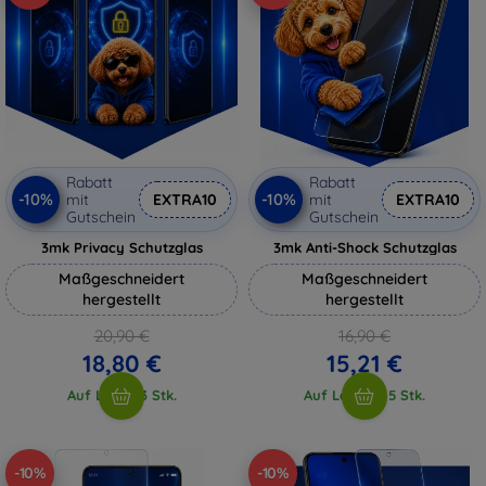
Rabatt
Rabatt
-10%
-10%
mit
EXTRA10
mit
EXTRA10
Gutschein
Gutschein
3mk Privacy Schutzglas
3mk Anti-Shock Schutzglas
Maßgeschneidert
Maßgeschneidert
hergestellt
hergestellt
20,90 €
16,90 €
18,80 €
15,21 €
Auf Lager 3 Stk.
Auf Lager > 5 Stk.
-10%
-10%