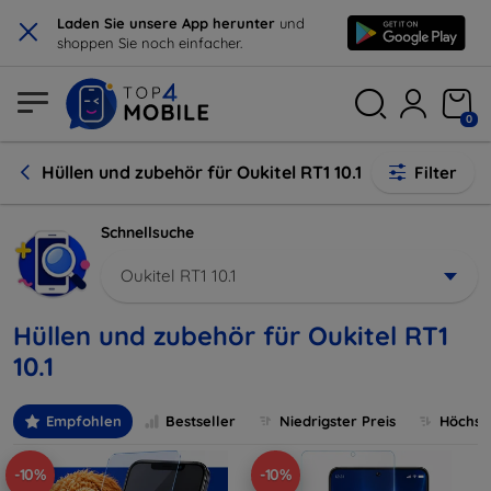
×
Laden Sie unsere App herunter
und
shoppen Sie noch einfacher.
0
Hüllen und zubehör für Oukitel RT1 10.1
Filter
Schnellsuche
Oukitel RT1 10.1
Hüllen und zubehör für Oukitel RT1
10.1
Empfohlen
Bestseller
Niedrigster Preis
Höchste
-10%
-10%