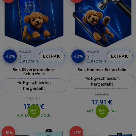
Rabatt
Rabatt
-10%
-10%
mit
EXTRA10
mit
EXTRA10
Gutschein
Gutschein
3mk Silverprotection+
3mk Hammer Schutzfolie
Schutzfolie
Maßgeschneidert
Maßgeschneidert
hergestellt
hergestellt
19,90 €
18,90 €
17,91 €
17,01 €
Auf Lager 4 Stk.
Auf Lager > 5 Stk.
-10%
-47%