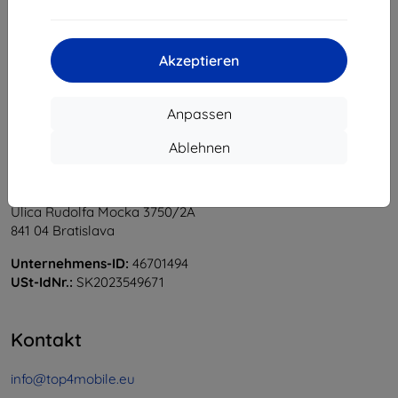
1
-
6
vom ganzen
6
.
«
1
»
Akzeptieren
Anpassen
Ablehnen
Shield-Sk s.r.o.
Ulica Rudolfa Mocka 3750/2A
841 04 Bratislava
Unternehmens-ID:
46701494
USt-IdNr.:
SK2023549671
Kontakt
info@top4mobile.eu