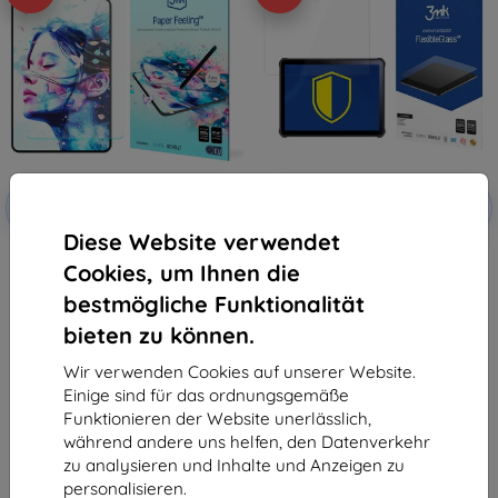
Rabatt
Rabatt
-10%
-10%
mit
EXTRA10
mit
EXTRA10
Gutschein
Gutschein
Diese Website verwendet
3MK PaperFeeling Oukitel RT1
3MK FlexibleGlass Oukitel RT1
Cookies, um Ihnen die
10.1" 2 Stück Folie
10.1" Hybridglas
22,90 €
16,90 €
bestmögliche Funktionalität
20,61 €
8,91 €
bieten zu können.
Auf Lager > 5 Stk.
Letztes Stück auf Lager
Wir verwenden Cookies auf unserer Website.
Einige sind für das ordnungsgemäße
Funktionieren der Website unerlässlich,
während andere uns helfen, den Datenverkehr
zu analysieren und Inhalte und Anzeigen zu
personalisieren.