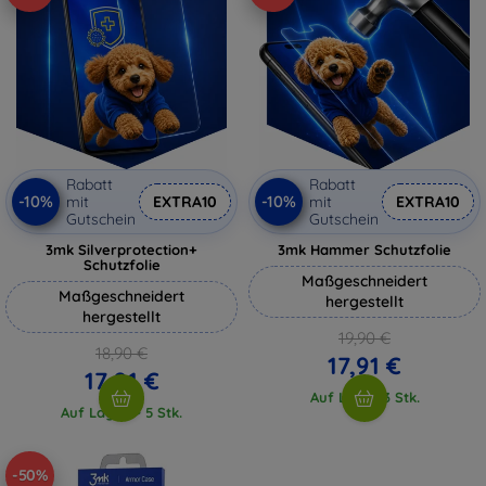
Rabatt
Rabatt
-10%
-10%
mit
EXTRA10
mit
EXTRA10
Gutschein
Gutschein
3mk Silverprotection+
3mk Hammer Schutzfolie
Schutzfolie
Maßgeschneidert
Maßgeschneidert
hergestellt
hergestellt
19,90 €
18,90 €
17,91 €
17,01 €
Auf Lager 3 Stk.
Auf Lager > 5 Stk.
-50%