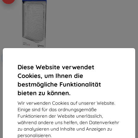
Rabatt
-10%
mit
EXTRA10
Gutschein
Diese Website verwendet
3mk ArmorCase Motorola Moto
Cookies, um Ihnen die
E6s
15,90 €
bestmögliche Funktionalität
8,01 €
bieten zu können.
Auf Lager 2 Stk.
Wir verwenden Cookies auf unserer Website.
Einige sind für das ordnungsgemäße
Funktionieren der Website unerlässlich,
während andere uns helfen, den Datenverkehr
zu analysieren und Inhalte und Anzeigen zu
personalisieren.