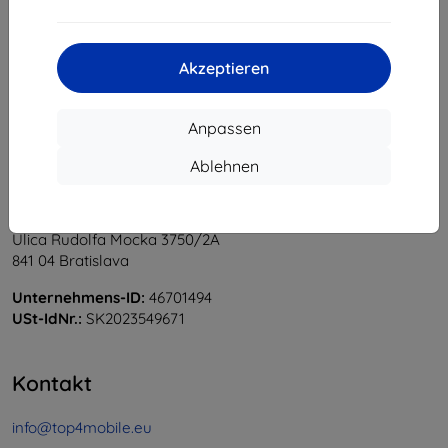
1
-
5
vom ganzen
5
.
«
1
»
Akzeptieren
Anpassen
Ablehnen
Shield-Sk s.r.o.
Ulica Rudolfa Mocka 3750/2A
841 04 Bratislava
Unternehmens-ID:
46701494
USt-IdNr.:
SK2023549671
Kontakt
info@top4mobile.eu