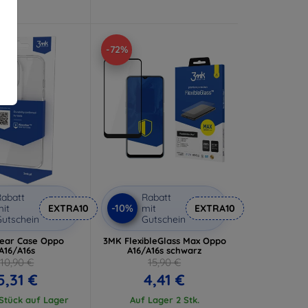
-72%
abatt
Rabatt
-10%
it
EXTRA10
mit
EXTRA10
utschein
Gutschein
ear Case Oppo
3MK FlexibleGlass Max Oppo
A16/A16s
A16/A16s schwarz
10,90 €
15,90 €
5,31 €
4,41 €
 Stück auf Lager
Auf Lager 2 Stk.