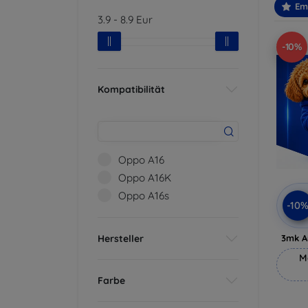
Em
3.9
-
8.9
Eur
-10%
Kompatibilität
Oppo A16
Oppo A16K
Oppo A16s
-10
Hersteller
3mk A
M
Farbe