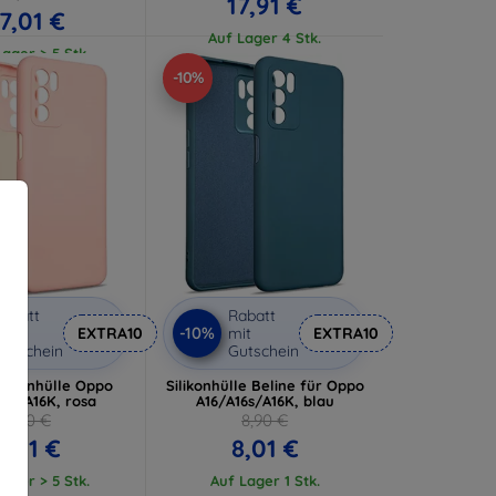
17,91 €
17,01 €
Auf Lager 4 Stk.
ager > 5 Stk.
-10%
abatt
Rabatt
-10%
it
EXTRA10
mit
EXTRA10
utschein
Gutschein
ilikonhülle Oppo
Silikonhülle Beline für Oppo
16s/A16K, rosa
A16/A16s/A16K, blau
8,90 €
8,90 €
8,01 €
8,01 €
ager > 5 Stk.
Auf Lager 1 Stk.