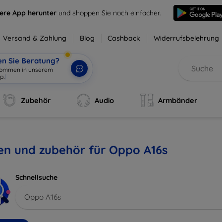
sere App herunter
und shoppen Sie noch einfacher.
Versand & Zahlung
Blog
Cashback
Widerrufsbelehrung
en Sie Beratung?
lkommen in unserem
p.
|
Zubehör
Audio
Armbänder
en und zubehör für Oppo A16s
Schnellsuche
Oppo A16s