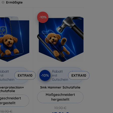
Ermäßigte
-10%
abatt
Rabatt
-10%
it
EXTRA10
mit
EXTRA10
utschein
Gutschein
lverprotection+
3mk Hammer Schutzfolie
chutzfolie
Maßgeschneidert
eschneidert
hergestellt
ergestellt
19,90 €
18,90 €