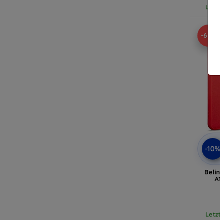
Letz
-65%
-10
Beli
A
Letz