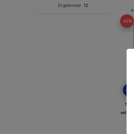
Ergebnisse
12
A
-62%
-10
3MK 
Op
vollflä