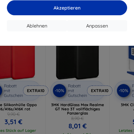
tes Stück auf Lager
Letztes Stück auf Lager
Akzeptieren
-10%
-51%
Ablehnen
Anpassen
Rabatt
Rabatt
R
%
-10%
-10%
mit
EXTRA10
mit
EXTRA10
m
Gutschein
Gutschein
G
ne Silikonhülle Oppo
3MK HardGlass Max Realme
3MK Cl
16/A16s/A16K rot
GT Neo 3T vollflächiges
Panzerglas
9,90 €
8,90 €
3,51 €
8,01 €
tes Stück auf Lager
Letztes