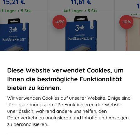
15,21 €
11,61 €
uf Lager > 5 Stk.
Auf Lager > 5 Stk.
Auf L
-45%
-10%
Diese Website verwendet Cookies, um
Ihnen die bestmögliche Funktionalität
bieten zu können.
Rabatt
Rabatt
R
%
-10%
-10%
mit
EXTRA10
mit
EXTRA10
m
Wir verwenden Cookies auf unserer Website. Einige sind
Gutschein
Gutschein
G
für das ordnungsgemäße Funktionieren der Website
HardGlass Max Lite
3MK HardGlass Max Lite
Beline S
unerlässlich, während andere uns helfen, den
po A16s schwarz
Oppo A16/A16s Black
A16/A
Datenverkehr zu analysieren und Inhalte und Anzeigen
chiges Panzerglas Lite
schwarz, Fullscreen-Glas
(5903108521161)
Lite (5903108497640)
zu personalisieren.
13,90 €
12,90 €
5,31 €
7,12 €
Auf L