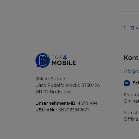
1
-
12
v
Kont
info@t
Shield-Sk s.r.o.
Sc
Ulica Rudolfa Mocka 3750/2A
841 04 Bratislava
Montag
Online
Unternehmens-ID:
46701494
USt-IdNr.:
SK2023549671
Samsta
Offline