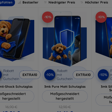
pfohlen
Bestseller
Niedrigster Preis
Höchster Preis
-10%
-10%
Rabatt
Rabatt
R
%
-10%
-10%
mit
EXTRA10
mit
EXTRA10
m
Gutschein
Gutschein
G
nti-Shock Schutzglas
3mk Pure Matt Schutzglas
3mk Si
S
aßgeschneidert
Maßgeschneidert
Maßg
hergestellt
hergestellt
h
16,90 €
12,90 €