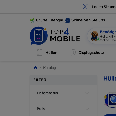
×
Laden Sie un
Grüne Energie
Schreiben Sie uns
Benötig
Hallo, wil
Online-Sho
Hüllen
Displayschutz
Katalog
Hüll
FILTER
Lieferstatus
Preis