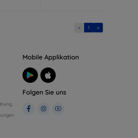
«
1
»
n
Mobile Applikation
Folgen Sie uns
dnung
gungen