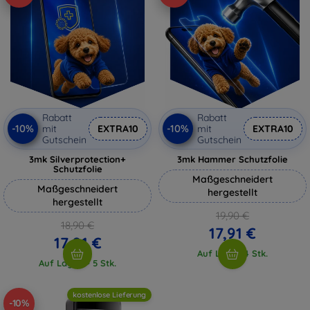
Rabatt
Rabatt
-10%
-10%
mit
EXTRA10
mit
EXTRA10
Gutschein
Gutschein
3mk Silverprotection+
3mk Hammer Schutzfolie
Schutzfolie
Maßgeschneidert
Maßgeschneidert
hergestellt
hergestellt
19,90 €
18,90 €
17,91 €
17,01 €
Auf Lager 4 Stk.
Auf Lager > 5 Stk.
kostenlose Lieferung
-10%