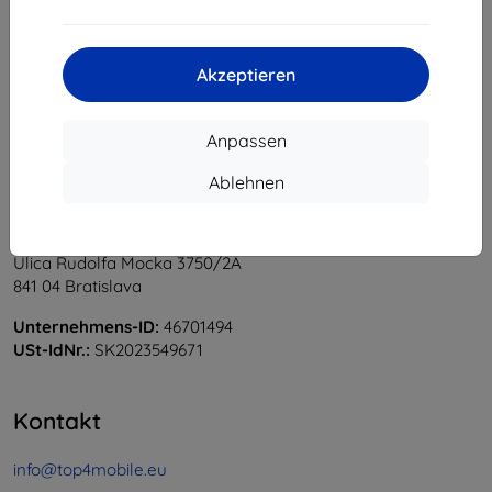
1
-
5
vom ganzen
5
.
«
1
»
Akzeptieren
Anpassen
Ablehnen
Shield-Sk s.r.o.
Ulica Rudolfa Mocka 3750/2A
841 04 Bratislava
Unternehmens-ID:
46701494
USt-IdNr.:
SK2023549671
Kontakt
info@top4mobile.eu