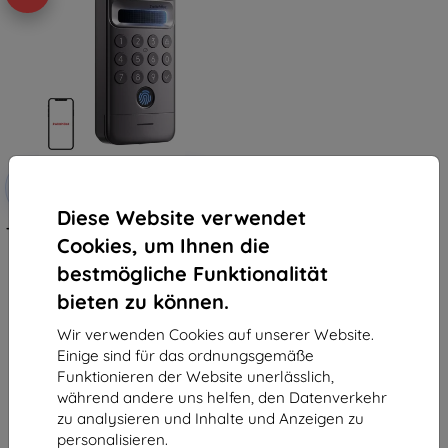
Rabatt
-10%
mit
EXTRA10
Gutschein
Diese Website verwendet
Tastenfeld für SwitchBot Keypad
Cookies, um Ihnen die
Vision Pro
134,90 €
bestmögliche Funktionalität
121,40 €
bieten zu können.
Auf Lager > 5 Stk.
Wir verwenden Cookies auf unserer Website.
Einige sind für das ordnungsgemäße
Funktionieren der Website unerlässlich,
während andere uns helfen, den Datenverkehr
zu analysieren und Inhalte und Anzeigen zu
personalisieren.