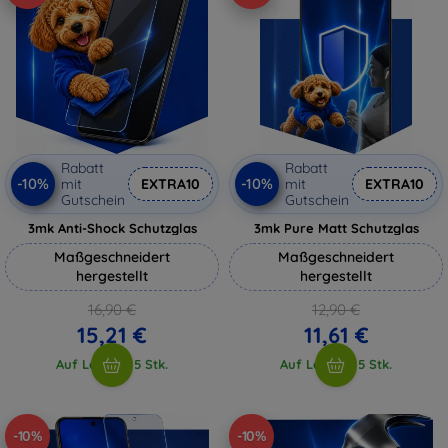
Rabatt
Rabatt
-10%
-10%
mit
EXTRA10
mit
EXTRA10
Gutschein
Gutschein
3mk Anti-Shock Schutzglas
3mk Pure Matt Schutzglas
Maßgeschneidert
Maßgeschneidert
hergestellt
hergestellt
16,90 €
12,90 €
15,21 €
11,61 €
Auf Lager > 5 Stk.
Auf Lager > 5 Stk.
-10%
-10%