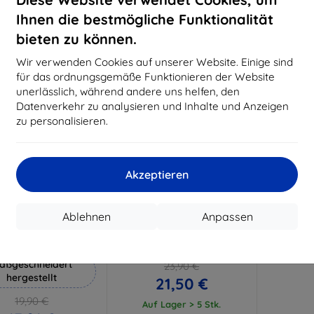
18,80 €
15,21 €
Ihnen die bestmögliche Funktionalität
Auf Lager 3 Stk.
Auf Lager > 5 Stk.
Auf L
bieten zu können.
-10%
Wir verwenden Cookies auf unserer Website. Einige sind
für das ordnungsgemäße Funktionieren der Website
unerlässlich, während andere uns helfen, den
Datenverkehr zu analysieren und Inhalte und Anzeigen
zu personalisieren.
Akzeptieren
Rabatt
Rabatt
%
-10%
mit
EXTRA10
mit
EXTRA10
Ablehnen
Anpassen
Gutschein
Gutschein
Hammer Schutzfolie
Ersatzbeutel für Neakas
Pooguard
aßgeschneidert
23,90 €
hergestellt
21,50 €
19,90 €
Auf Lager > 5 Stk.