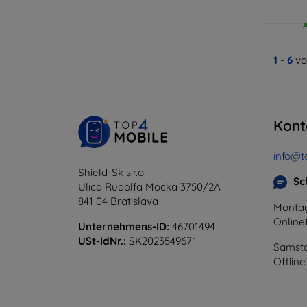
1
-
6
vo
Kont
info@t
Shield-Sk s.r.o.
Sc
Ulica Rudolfa Mocka 3750/2A
841 04 Bratislava
Montag
Online
Unternehmens-ID:
46701494
USt-IdNr.:
SK2023549671
Samsta
Offline