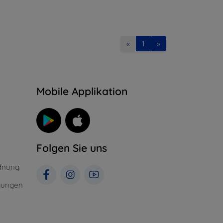
«
1
»
n
Mobile Applikation
Folgen Sie uns
dnung
gungen