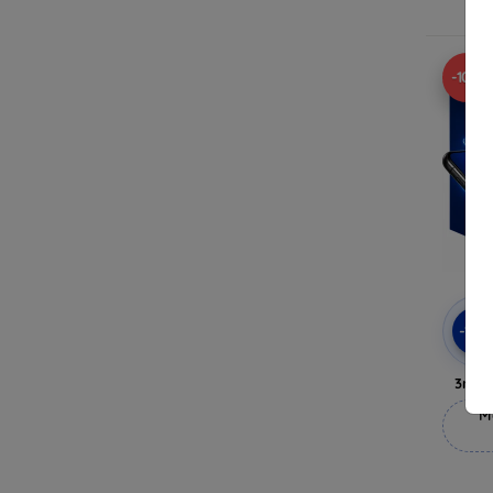
-10%
-10
3mk 
M