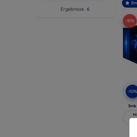
Em
Ergebnisse
6
-10%
-10
3mk 
M