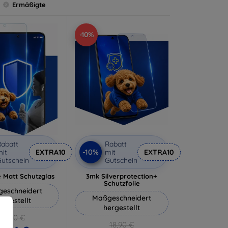
Ermäßigte
-10%
abatt
Rabatt
-10%
it
EXTRA10
mit
EXTRA10
utschein
Gutschein
 Matt Schutzglas
3mk Silverprotection+
Schutzfolie
eschneidert
Maßgeschneidert
ergestellt
hergestellt
12,90 €
18,90 €