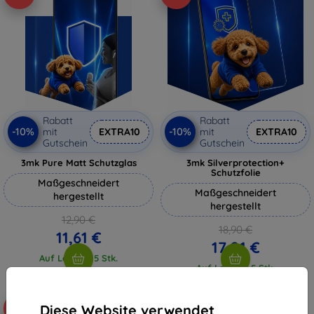
Rabatt
Rabatt
-10%
-10%
mit
EXTRA10
mit
EXTRA10
Gutschein
Gutschein
3mk Pure Matt Schutzglas
3mk Silverprotection+
Schutzfolie
Maßgeschneidert
Maßgeschneidert
hergestellt
hergestellt
12,90 €
18,90 €
11,61 €
17,01 €
Auf Lager > 5 Stk.
Auf Lager > 5 Stk.
Diese Website verwendet
-10%