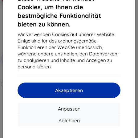
Cookies, um Ihnen die
bestmögliche Funktionalität
bieten zu können.
Wir verwenden Cookies auf unserer Website.
Einige sind für das ordnungsgemäße
Funktionieren der Website unerlässlich,
Rabatt
während andere uns helfen, den Datenverkehr
-10%
mit
EXTRA10
zu analysieren und Inhalte und Anzeigen zu
Gutschein
personalisieren.
3mk Hammer Schutzfolie
Maßgeschneidert
hergestellt
Akzeptieren
19,90 €
17,91 €
Anpassen
Auf Lager 4 Stk.
Ablehnen