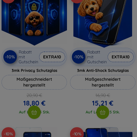
Rabatt
Rabatt
-10%
-10%
mit
EXTRA10
mit
EXTRA10
Gutschein
Gutschein
3mk Privacy Schutzglas
3mk Anti-Shock Schutzglas
Maßgeschneidert
Maßgeschneidert
hergestellt
hergestellt
20,90 €
16,90 €
18,80 €
15,21 €
Auf Lager 3 Stk.
Auf Lager > 5 Stk.
-10%
-10%