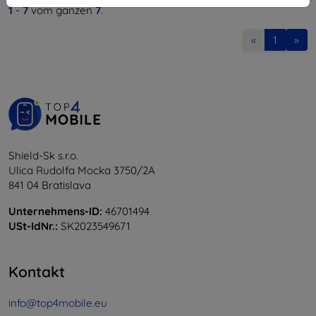
1
-
7
vom ganzen
7
.
«
1
»
Shield-Sk s.r.o.
Ulica Rudolfa Mocka 3750/2A
841 04 Bratislava
Unternehmens-ID:
46701494
USt-IdNr.:
SK2023549671
Kontakt
info@top4mobile.eu