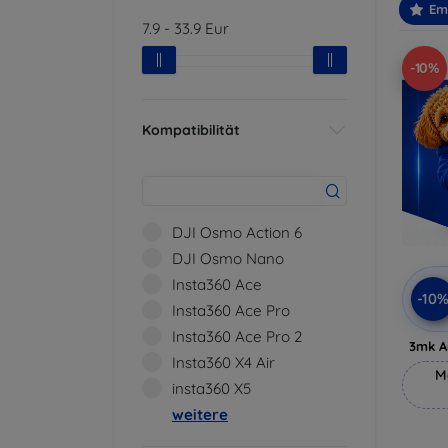
Em
7.9
-
33.9
Eur
-10%
Kompatibilität
DJI Osmo Action 6
DJI Osmo Nano
Insta360 Ace
-10
Insta360 Ace Pro
Insta360 Ace Pro 2
3mk A
Insta360 X4 Air
M
insta360 X5
weitere