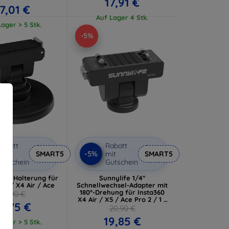
17,91 €
17,01 €
Auf Lager 4 Stk.
ager > 5 Stk.
-5%
abatt
Rabatt
-5%
it
SMART5
mit
SMART5
utschein
Gutschein
 360 Halterung für
Sunnylife 1/4"
X5 / X4 Air / Ace
Schnellwechsel-Adapter mit
180°-Drehung für Insta360
22,90 €
X4 Air / X5 / Ace Pro 2 / 1 /
1,75 €
Ace
20,90 €
19,85 €
ager > 5 Stk.