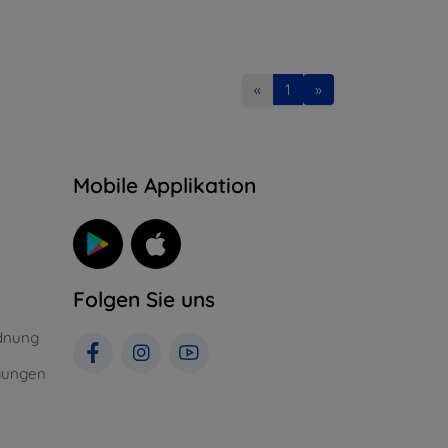
«
1
»
n
Mobile Applikation
Folgen Sie uns
dnung
gungen