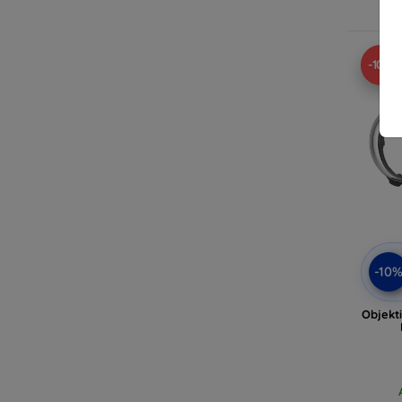
-10%
-10
Objekt