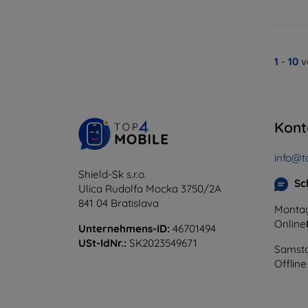
1
-
10
v
Kont
info@t
Shield-Sk s.r.o.
Sc
Ulica Rudolfa Mocka 3750/2A
841 04 Bratislava
Montag
Online
Unternehmens-ID:
46701494
USt-IdNr.:
SK2023549671
Samsta
Offline