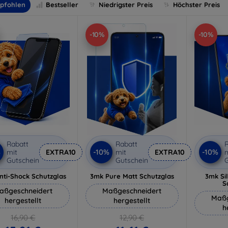
pfohlen
Bestseller
Niedrigster Preis
Höchster Preis
-10%
-10%
Rabatt
Rabatt
R
%
-10%
-10%
mit
EXTRA10
mit
EXTRA10
m
Gutschein
Gutschein
G
nti-Shock Schutzglas
3mk Pure Matt Schutzglas
3mk Si
S
aßgeschneidert
Maßgeschneidert
Maßg
hergestellt
hergestellt
h
16,90 €
12,90 €