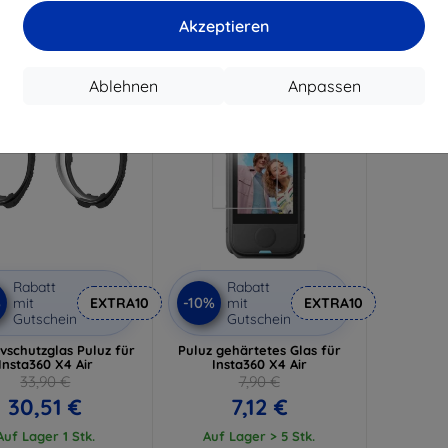
Akzeptieren
-10%
Ablehnen
Anpassen
Rabatt
Rabatt
%
-10%
mit
EXTRA10
mit
EXTRA10
Gutschein
Gutschein
ivschutzglas Puluz für
Puluz gehärtetes Glas für
Insta360 X4 Air
Insta360 X4 Air
33,90 €
7,90 €
30,51 €
7,12 €
Auf Lager 1 Stk.
Auf Lager > 5 Stk.