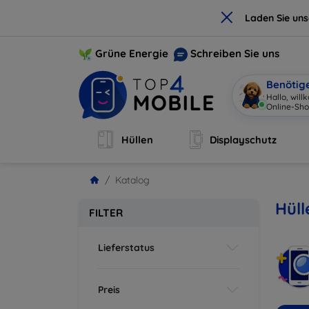
×
Laden Sie un
Grüne Energie
Schreiben Sie uns
Benötig
Hallo, wil
Online-Sho
Hüllen
Displayschutz
Katalog
Hüll
FILTER
Lieferstatus
Preis