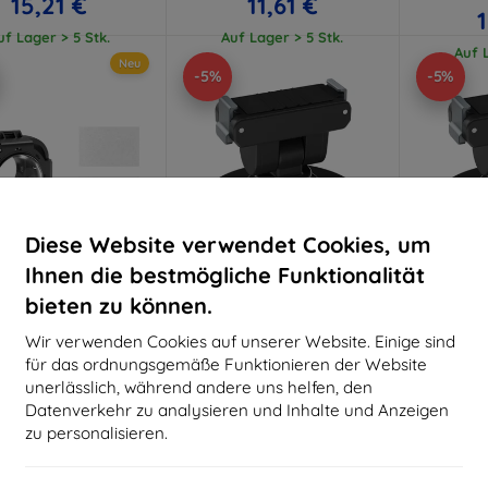
15,21 €
11,61 €
uf Lager > 5 Stk.
Auf Lager > 5 Stk.
Auf L
Neu
-5%
-5%
Diese Website verwendet Cookies, um
Ihnen die bestmögliche Funktionalität
bieten zu können.
Rabatt
Rabatt
R
%
-5%
-5%
mit
EXTRA10
mit
SMART5
m
Wir verwenden Cookies auf unserer Website. Einige sind
Gutschein
Gutschein
G
für das ordnungsgemäße Funktionieren der Website
tivschutzabdeckung
Magnetische Halterung
Sunnylife
unerlässlich, während andere uns helfen, den
ehärtetem Glas Puluz
Sunnylife für Osmo Nano /
Insta360 
Datenverkehr zu analysieren und Inhalte und Anzeigen
r Insta360 X4 Air
Action 6
32,90 €
22,90 €
zu personalisieren.
2
29,62 €
21,75 €
Auf L
uf Lager > 5 Stk.
Auf Lager > 5 Stk.