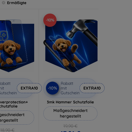
Ermäßigte
-10%
abatt
Rabatt
-10%
it
EXTRA10
mit
EXTRA10
utschein
Gutschein
lverprotection+
3mk Hammer Schutzfolie
chutzfolie
Maßgeschneidert
eschneidert
hergestellt
ergestellt
19,90 €
18,90 €