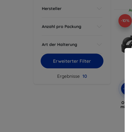
Hersteller
A
-10%
Anzahl pro Packung
Art der Halterung
Erweiterter Filter
Ergebnisse
10
-10
Objek
mit g
fü
A