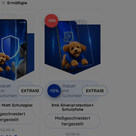
Ermäßigte
-10%
abatt
Rabatt
-10%
it
EXTRA10
mit
EXTRA10
utschein
Gutschein
 Matt Schutzglas
3mk Silverprotection+
Schutzfolie
eschneidert
Maßgeschneidert
ergestellt
hergestellt
12,90 €
18,90 €