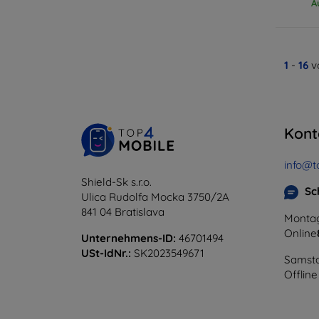
A
1
-
16
v
Kont
info@t
Shield-Sk s.r.o.
Sc
Ulica Rudolfa Mocka 3750/2A
841 04 Bratislava
Montag
Online
Unternehmens-ID:
46701494
USt-IdNr.:
SK2023549671
Samsta
Offline