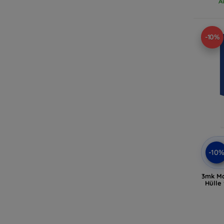
A
-10%
-10
3mk Ma
Hülle