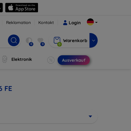
Reklamation
Kontakt
Login
Warenkorb
0
0
0
Elektronik
Ausverkauf
6 FE