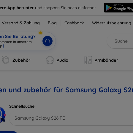
sere App herunter
und shoppen Sie noch einfacher.
Versand & Zahlung
Blog
Cashback
Widerrufsbelehrung
en Sie Beratung?
lkommen in unserem
|
Zubehör
Audio
Armbänder
en und zubehör für Samsung Galaxy S2
Schnellsuche
Samsung Galaxy S26 FE