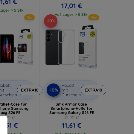
11,61 €
17,01 €
ager > 5 Stk.
Auf Lager > 5 Stk.
Neu
Neu
-10%
abatt
Rabatt
-10%
it
EXTRA10
mit
EXTRA10
utschein
Gutschein
allet-Case für
3mk Armor Case
phone Samsung
Smartphone-Hülle für
laxy S26 FE
Samsung Galaxy S26 FE
13,90 €
12,90 €
2,51 €
11,61 €
ager > 5 Stk.
Auf Lager > 5 Stk.