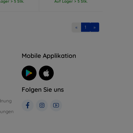
ager > 5 Stk.
Auf Lager > 5 Stk.
«
1
»
n
Mobile Applikation
Folgen Sie uns
dnung
gungen