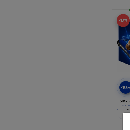
-10%
-10
3mk 
M