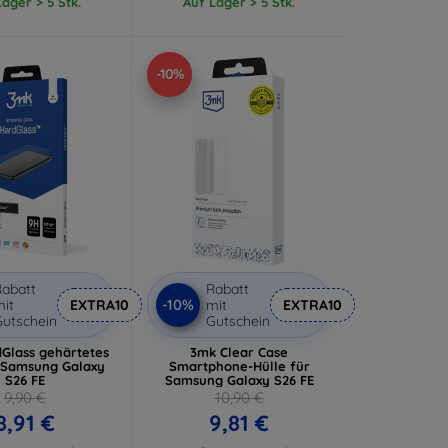
ager > 5 Stk.
Auf Lager > 5 Stk.
-10%
abatt
Rabatt
-10%
it
EXTRA10
mit
EXTRA10
utschein
Gutschein
Glass gehärtetes
3mk Clear Case
r Samsung Galaxy
Smartphone-Hülle für
S26 FE
Samsung Galaxy S26 FE
9,90 €
10,90 €
8,91 €
9,81 €