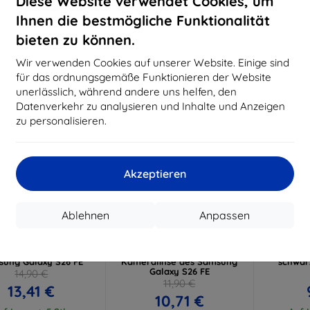
Diese Website verwendet Cookies, um
17,91 €
Ihnen die bestmögliche Funktionalität
Auf Lager 4 Stk.
bieten zu können.
Neu
Neu
-10%
-10%
Wir verwenden Cookies auf unserer Website. Einige sind
für das ordnungsgemäße Funktionieren der Website
unerlässlich, während andere uns helfen, den
Datenverkehr zu analysieren und Inhalte und Anzeigen
zu personalisieren.
Akzeptieren
Rabatt
Rabatt
R
%
-10%
-10%
mit
EXTRA10
mit
EXTRA10
m
Ablehnen
Anpassen
Gutschein
Gutschein
G
k Armor MagCase
3mk Lens Protection Pro
Taktisc
rtphone-Hülle für
gehärtetes Glas für die
Samsung
ung Galaxy S26 FE
Kameralinse des Samsung
schwar
Galaxy S26 FE
14,90 €
11,90 €
13,41 €
10,71 €