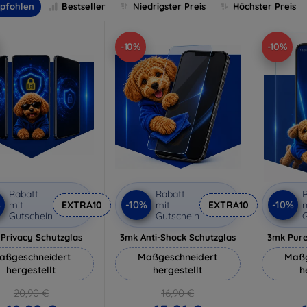
pfohlen
Bestseller
Niedrigster Preis
Höchster Preis
-10%
-10%
Rabatt
Rabatt
R
%
-10%
-10%
mit
EXTRA10
mit
EXTRA10
m
Gutschein
Gutschein
G
Privacy Schutzglas
3mk Anti-Shock Schutzglas
3mk Pure
aßgeschneidert
Maßgeschneidert
Maßg
hergestellt
hergestellt
h
20,90 €
16,90 €