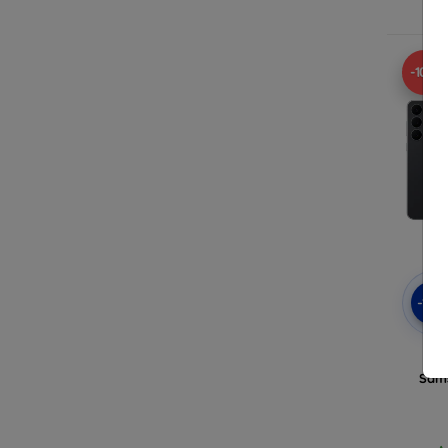
-10%
-10
3m
Sma
Sams