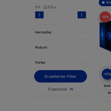
Em
9.9
-
22.9
Eur
-10%
Hersteller
Robust
Farbe
-10
Erweiterter Filter
3mk 
Ergebnisse
16
M