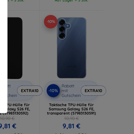
-10%
abatt
Rabatt
-10%
it
EXTRA10
mit
EXTRA10
utschein
Gutschein
he TPU-Hülle für
Taktische TPU-Hülle für
 Galaxy S26 FE,
Samsung Galaxy S26 FE,
z (57983130592)
transparent (57983130591)
10,90 €
10,90 €
9,81 €
9,81 €