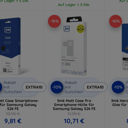
uf Lager > 5 Stk.
Auf L
Auf Lager > 5 Stk.
-10%
-10%
Rabatt
Rabatt
R
%
-10%
-10%
mit
EXTRA10
mit
EXTRA10
m
Gutschein
Gutschein
G
tt Case Smartphone-
3mk Matt Case Pro
3mk Hard
 für Samsung Galaxy
Smartphone-Hülle für
Glas fü
S26 FE
Samsung Galaxy S26 FE
10,90 €
11,90 €
9,81 €
10,71 €