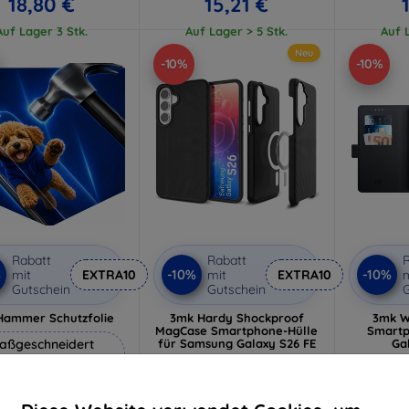
18,80 €
15,21 €
Auf Lager 3 Stk.
Auf Lager > 5 Stk.
Auf L
Neu
-10%
-10%
Rabatt
Rabatt
R
%
-10%
-10%
mit
EXTRA10
mit
EXTRA10
m
Gutschein
Gutschein
G
Hammer Schutzfolie
3mk Hardy Shockproof
3mk W
MagCase Smartphone-Hülle
Smart
aßgeschneidert
für Samsung Galaxy S26 FE
Ga
22,90 €
hergestellt
20,61 €
1
19,90 €
Auf Lager > 5 Stk.
Auf L