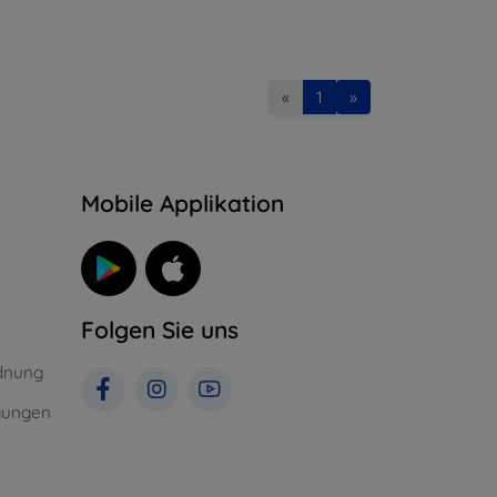
«
1
»
n
Mobile Applikation
Folgen Sie uns
dnung
gungen