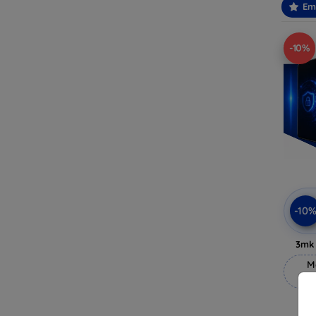
Em
-10%
-10
3mk 
M