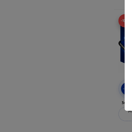
-10%
-10
3mk 
M