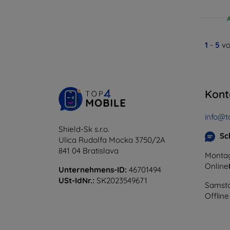
1
-
5
vo
Kont
info@t
Shield-Sk s.r.o.
Sc
Ulica Rudolfa Mocka 3750/2A
841 04 Bratislava
Montag
Online
Unternehmens-ID:
46701494
USt-IdNr.:
SK2023549671
Samsta
Offline