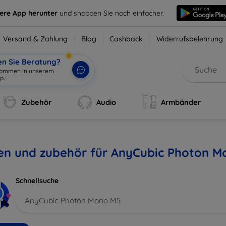
sere App herunter
und shoppen Sie noch einfacher.
Versand & Zahlung
Blog
Cashback
Widerrufsbelehrung
en Sie Beratung?
lkommen in unserem
p.
|
Zubehör
Audio
Armbänder
len und zubehör für AnyCubic Photon 
Schnellsuche
AnyCubic Photon Mono M5