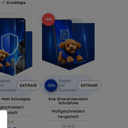
Ermäßigte
-10%
abatt
Rabatt
-10%
it
EXTRA10
mit
EXTRA10
utschein
Gutschein
 Matt Schutzglas
3mk Silverprotection+
Schutzfolie
eschneidert
Maßgeschneidert
ergestellt
hergestellt
12,90 €
18,90 €