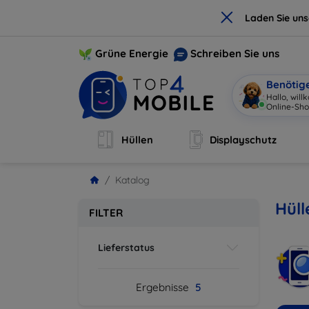
×
Laden Sie un
Grüne Energie
Schreiben Sie uns
Benötig
Hallo, wil
Online-Sho
Hüllen
Displayschutz
Katalog
Hül
FILTER
Lieferstatus
Ergebnisse
5