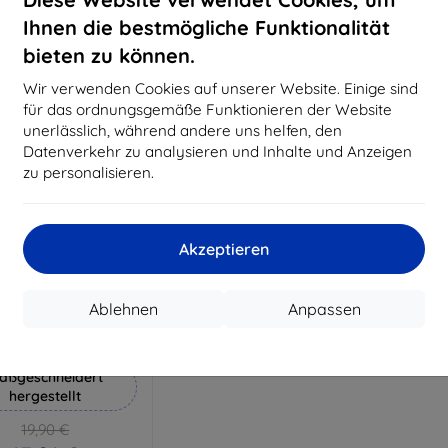
18,80 €
15,21 €
Ihnen die bestmögliche Funktionalität
Auf Lager 3 Stk.
Auf Lager > 5 Stk.
Auf L
bieten zu können.
Wir verwenden Cookies auf unserer Website. Einige sind
für das ordnungsgemäße Funktionieren der Website
unerlässlich, während andere uns helfen, den
Datenverkehr zu analysieren und Inhalte und Anzeigen
zu personalisieren.
Akzeptieren
Rabatt
%
mit
EXTRA10
Ablehnen
Anpassen
Gutschein
Hammer Schutzfolie
aßgeschneidert
hergestellt
19,90 €