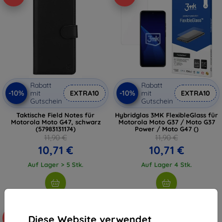
Rabatt
Rabatt
-10%
-10%
mit
EXTRA10
mit
EXTRA10
Gutschein
Gutschein
Taktische Field Notes für
Hybridglas 3MK FlexibleGlass für
Motorola Moto G47, schwarz
Motorola Moto G37 / Moto G37
(57983131174)
Power / Moto G47 ()
11,90 €
11,90 €
10,71 €
10,71 €
Auf Lager > 5 Stk.
Auf Lager 4 Stk.
Diese Website verwendet
-10%