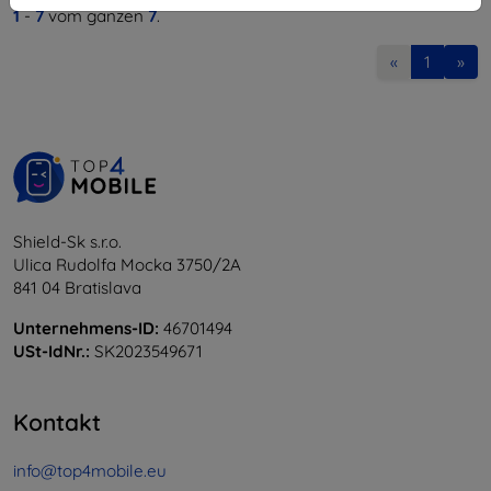
1
-
7
vom ganzen
7
.
«
1
»
Shield-Sk s.r.o.
Ulica Rudolfa Mocka 3750/2A
841 04 Bratislava
Unternehmens-ID:
46701494
USt-IdNr.:
SK2023549671
Kontakt
info@top4mobile.eu