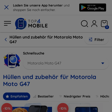
×
Laden Sie unsere App herunter
und
shoppen Sie noch einfacher.
0
Hüllen und zubehör für Motorola Moto
Filter
G47
Schnellsuche
Motorola Moto G47
Hüllen und zubehör für Motorola
Moto G47
Empfohlen
Bestseller
Niedrigster Preis
Höchste
-10%
-10%