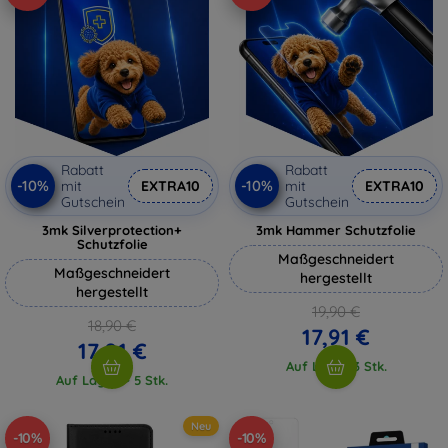
Rabatt
Rabatt
-10%
-10%
mit
EXTRA10
mit
EXTRA10
Gutschein
Gutschein
3mk Silverprotection+
3mk Hammer Schutzfolie
Schutzfolie
Maßgeschneidert
Maßgeschneidert
hergestellt
hergestellt
19,90 €
18,90 €
17,91 €
17,01 €
Auf Lager 3 Stk.
Auf Lager > 5 Stk.
Neu
-10%
-10%