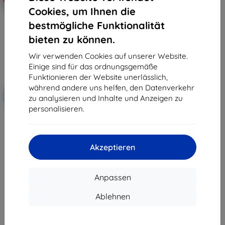
Cookies, um Ihnen die
bestmögliche Funktionalität
bieten zu können.
Wir verwenden Cookies auf unserer Website.
Einige sind für das ordnungsgemäße
Funktionieren der Website unerlässlich,
Rabatt
während andere uns helfen, den Datenverkehr
-10%
mit
EXTRA10
zu analysieren und Inhalte und Anzeigen zu
Gutschein
personalisieren.
3mk ARC+ Schutzfolie für
Motorola Moto G37/Moto G37
Power/Moto G47
11,90 €
Akzeptieren
10,71 €
Auf Lager > 5 Stk.
Anpassen
Ablehnen