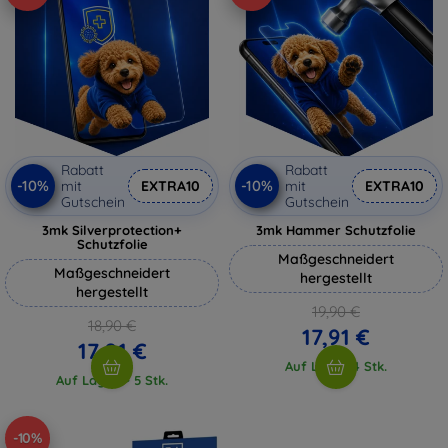
Rabatt
Rabatt
-10%
-10%
mit
EXTRA10
mit
EXTRA10
Gutschein
Gutschein
3mk Silverprotection+
3mk Hammer Schutzfolie
Schutzfolie
Maßgeschneidert
Maßgeschneidert
hergestellt
hergestellt
19,90 €
18,90 €
17,91 €
17,01 €
Auf Lager 4 Stk.
Auf Lager > 5 Stk.
-10%