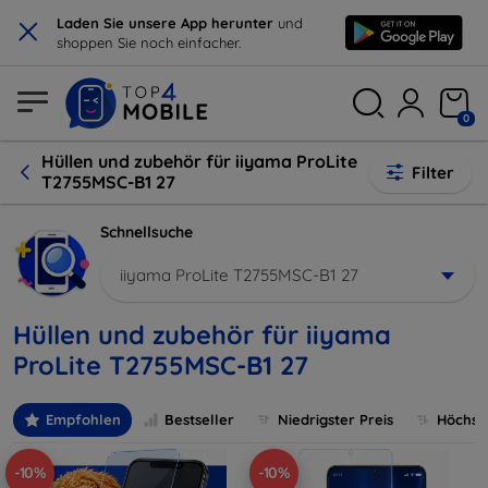
×
Laden Sie unsere App herunter
und
shoppen Sie noch einfacher.
0
Hüllen und zubehör für iiyama ProLite
Filter
T2755MSC-B1 27
Schnellsuche
iiyama ProLite T2755MSC-B1 27
Hüllen und zubehör für iiyama
ProLite T2755MSC-B1 27
Empfohlen
Bestseller
Niedrigster Preis
Höchste
-10%
-10%