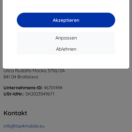
1
-
5
vom ganzen
5
.
«
1
»
Akzeptieren
Anpassen
Ablehnen
Shield-Sk s.r.o.
Ulica Rudolfa Mocka 3750/2A
841 04 Bratislava
Unternehmens-ID:
46701494
USt-IdNr.:
SK2023549671
Kontakt
info@top4mobile.eu