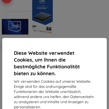
Rabatt
-10%
mit
EXTRA10
Gutschein
Diese Website verwendet
Hybrid Glass 3MK FlexibleGlass
Cookies, um Ihnen die
für iiyama ProLite T2755MSC-B1
27 ()
bestmögliche Funktionalität
43,90 €
39,51 €
bieten zu können.
Auf Lager 3 Stk.
Wir verwenden Cookies auf unserer Website.
Einige sind für das ordnungsgemäße
Funktionieren der Website unerlässlich,
während andere uns helfen, den Datenverkehr
zu analysieren und Inhalte und Anzeigen zu
personalisieren.