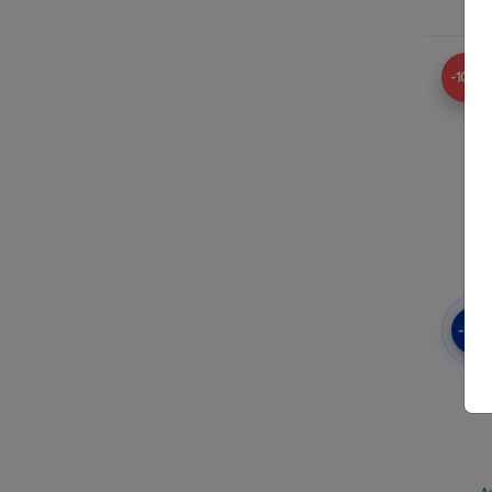
A
-10%
-10
3
Hyb
A