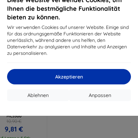
15,21 €
11,61 €
Ihnen die bestmögliche Funktionalität
uf Lager > 5 Stk.
Auf Lager > 5 Stk.
Auf L
bieten zu können.
Wir verwenden Cookies auf unserer Website. Einige sind
für das ordnungsgemäße Funktionieren der Website
unerlässlich, während andere uns helfen, den
Datenverkehr zu analysieren und Inhalte und Anzeigen
zu personalisieren.
Akzeptieren
Rabatt
%
mit
EXTRA10
Ablehnen
Anpassen
Gutschein
mk FlexibleGlass
ridglas für Zebra
MC3300
10,90 €
9,81 €
uf Lager > 5 Stk.