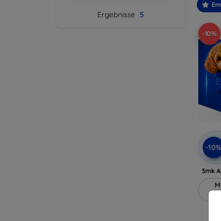
Em
Ergebnisse
5
-10%
-10
3mk A
M