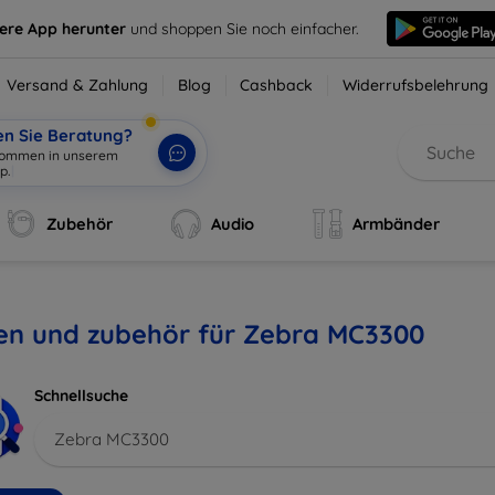
sere App herunter
und shoppen Sie noch einfacher.
Versand & Zahlung
Blog
Cashback
Widerrufsbelehrung
en Sie Beratung?
lkommen in unserem
p.
|
Zubehör
Audio
Armbänder
len und zubehör für Zebra MC3300
Schnellsuche
Zebra MC3300