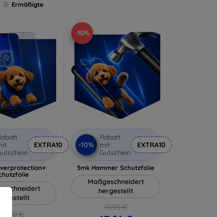
Ermäßigte
-10%
abatt
Rabatt
-10%
it
EXTRA10
mit
EXTRA10
utschein
Gutschein
lverprotection+
3mk Hammer Schutzfolie
chutzfolie
Maßgeschneidert
eschneidert
hergestellt
ergestellt
19,90 €
18,90 €