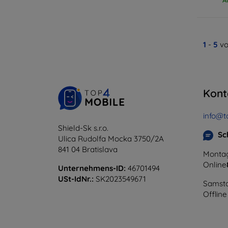
1
-
5
vo
Kont
info@t
Shield-Sk s.r.o.
Sc
Ulica Rudolfa Mocka 3750/2A
841 04 Bratislava
Montag
Online
Unternehmens-ID:
46701494
USt-IdNr.:
SK2023549671
Samsta
Offline