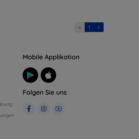
«
1
»
n
Mobile Applikation
Folgen Sie uns
dnung
gungen