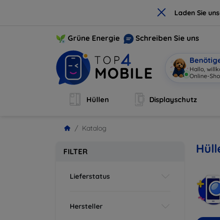
×
Laden Sie un
Grüne Energie
Schreiben Sie uns
Benötig
Hallo, wil
Online-Sho
Hüllen
Displayschutz
Katalog
Hül
FILTER
Lieferstatus
Hersteller