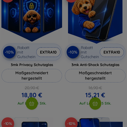
Rabatt
Rabatt
-10%
-10%
mit
EXTRA10
mit
EXTRA10
Gutschein
Gutschein
3mk Privacy Schutzglas
3mk Anti-Shock Schutzglas
Maßgeschneidert
Maßgeschneidert
hergestellt
hergestellt
20,90 €
16,90 €
18,80 €
15,21 €
Auf Lager 3 Stk.
Auf Lager > 5 Stk.
-10%
-10%