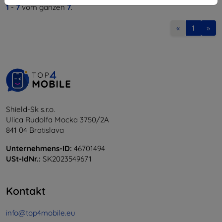
1
-
7
vom ganzen
7
.
«
1
»
Shield-Sk s.r.o.
Ulica Rudolfa Mocka 3750/2A
841 04 Bratislava
Unternehmens-ID:
46701494
USt-IdNr.:
SK2023549671
Kontakt
info@top4mobile.eu