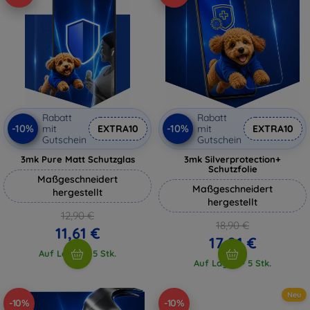
Rabatt
Rabatt
-10%
-10%
mit
EXTRA10
mit
EXTRA10
Gutschein
Gutschein
3mk Pure Matt Schutzglas
3mk Silverprotection+
Schutzfolie
Maßgeschneidert
Maßgeschneidert
hergestellt
hergestellt
12,90 €
18,90 €
11,61 €
17,01 €
Auf Lager > 5 Stk.
Auf Lager > 5 Stk.
Neu
-10%
-10%