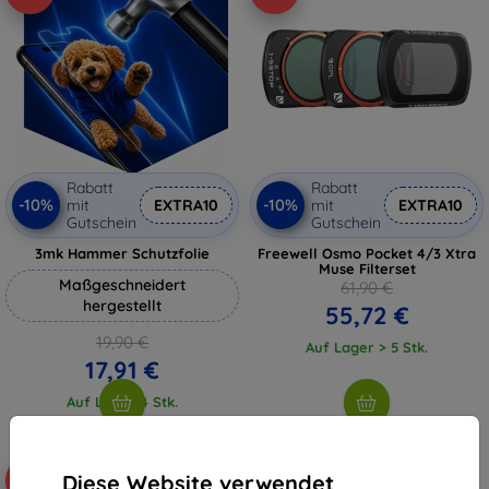
Rabatt
Rabatt
-10%
-10%
mit
EXTRA10
mit
EXTRA10
Gutschein
Gutschein
3mk Hammer Schutzfolie
Freewell Osmo Pocket 4/3 Xtra
Muse Filterset
Maßgeschneidert
61,90 €
hergestellt
55,72 €
19,90 €
Auf Lager > 5 Stk.
17,91 €
Auf Lager 4 Stk.
Diese Website verwendet
-10%