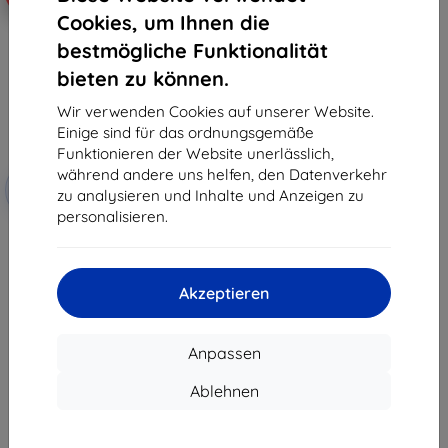
Cookies, um Ihnen die
bestmögliche Funktionalität
bieten zu können.
Wir verwenden Cookies auf unserer Website.
Einige sind für das ordnungsgemäße
Funktionieren der Website unerlässlich,
Rabatt
während andere uns helfen, den Datenverkehr
-10%
mit
EXTRA10
zu analysieren und Inhalte und Anzeigen zu
Gutschein
personalisieren.
3mk Cam Protection Hybrid-Glas
für DJI Osmo Pocket 4
9,90 €
8,91 €
Akzeptieren
Auf Lager > 5 Stk.
Anpassen
Ablehnen