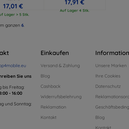
17,91 €
17,01 €
Auf Lager 4 Stk.
uf Lager > 5 Stk.
m ganzen
6
.
akt
Einkaufen
Informatio
op4mobile.eu
Versand & Zahlung
Unsere Marken
Blog
Ihre Cookies
hreiben Sie uns
Cashback
Datenschutz
 bis Freitag:
8:00 - 16:00
Widerrufsbelehrung
Reklamationsor
g und Sonntag:
Reklamation
Geschäftsbedin
Kontakt
Blog
Kontakt