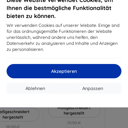
18,80 €
1
Ihnen die bestmögliche Funktionalität
Auf Lager 3 Stk.
Auf L
bieten zu können.
-10%
Wir verwenden Cookies auf unserer Website. Einige sind
für das ordnungsgemäße Funktionieren der Website
unerlässlich, während andere uns helfen, den
Datenverkehr zu analysieren und Inhalte und Anzeigen
zu personalisieren.
Akzeptieren
Rabatt
Rabatt
%
-10%
mit
EXTRA10
mit
EXTRA10
Ablehnen
Anpassen
Gutschein
Gutschein
 Silverprotection+
3mk Hammer Schutzfolie
Schutzfolie
Maßgeschneidert
aßgeschneidert
hergestellt
hergestellt
19,90 €
18,90 €