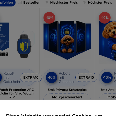
pfohlen
Bestseller
Niedrigster Preis
Höchster Preis
-10%
-10%
Rabatt
Rabatt
R
%
-10%
-10%
mit
EXTRA10
mit
EXTRA10
m
Gutschein
Gutschein
G
atch Protection ARC
3mk Privacy Schutzglas
3mk Anti
folie für Vivo Watch
GT2
Maßgeschneidert
Maßg
10,90 €
hergestellt
h
9,81 €
20,90 €
Diese Website verwendet Cookies, um
uf Lager > 5 Stk.