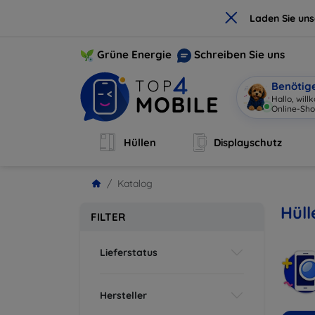
×
Laden Sie un
Grüne Energie
Schreiben Sie uns
Benötig
Hallo, wil
Online-Sho
Hüllen
Displayschutz
Katalog
Hüll
FILTER
Lieferstatus
Hersteller