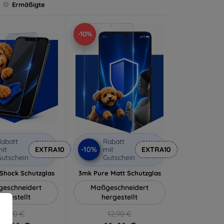
Ermäßigte
-10%
abatt
Rabatt
-10%
it
EXTRA10
mit
EXTRA10
utschein
Gutschein
-Shock Schutzglas
3mk Pure Matt Schutzglas
eschneidert
Maßgeschneidert
ergestellt
hergestellt
16,90 €
12,90 €