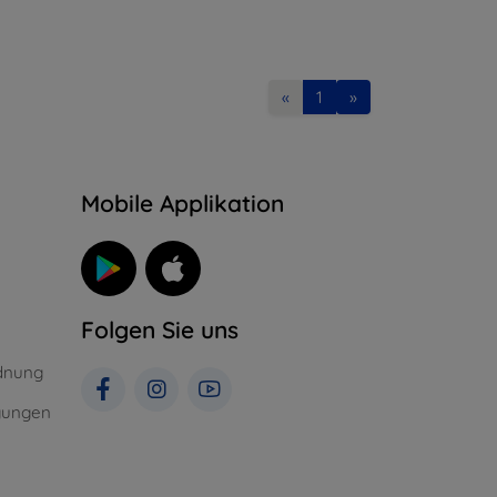
«
1
»
n
Mobile Applikation
Folgen Sie uns
dnung
gungen