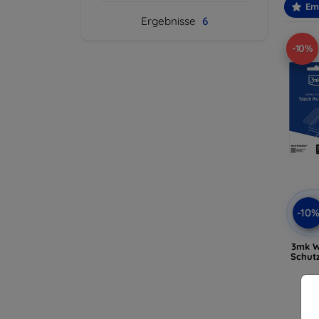
Em
Ergebnisse
6
-10%
-10
3mk W
Schutz
A