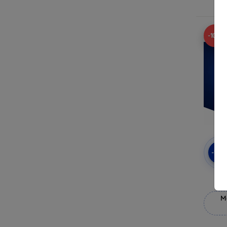
-10%
-10
3mk
M