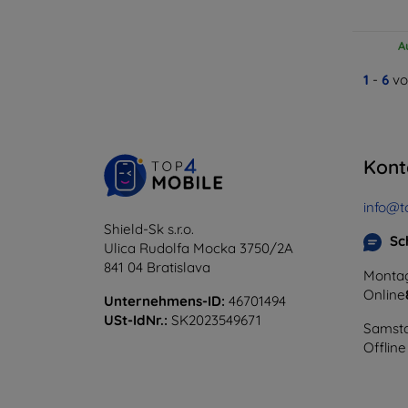
A
1
-
6
vo
Kont
info@t
Shield-Sk s.r.o.
Sc
Ulica Rudolfa Mocka 3750/2A
841 04 Bratislava
Montag
Online
Unternehmens-ID:
46701494
USt-IdNr.:
SK2023549671
Samsta
Offline