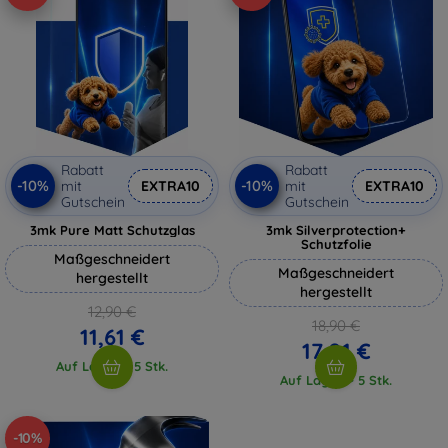
Rabatt
Rabatt
-10%
-10%
mit
EXTRA10
mit
EXTRA10
Gutschein
Gutschein
3mk Pure Matt Schutzglas
3mk Silverprotection+
Schutzfolie
Maßgeschneidert
Maßgeschneidert
hergestellt
hergestellt
12,90 €
18,90 €
11,61 €
17,01 €
Auf Lager > 5 Stk.
Auf Lager > 5 Stk.
-10%