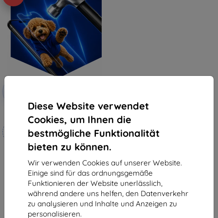
Rabatt
-10%
mit
EXTRA10
Gutschein
Diese Website verwendet
3mk Hammer Schutzfolie
Cookies, um Ihnen die
Maßgeschneidert
bestmögliche Funktionalität
hergestellt
bieten zu können.
19,90 €
17,91 €
Wir verwenden Cookies auf unserer Website.
Einige sind für das ordnungsgemäße
Auf Lager 3 Stk.
Funktionieren der Website unerlässlich,
während andere uns helfen, den Datenverkehr
zu analysieren und Inhalte und Anzeigen zu
personalisieren.