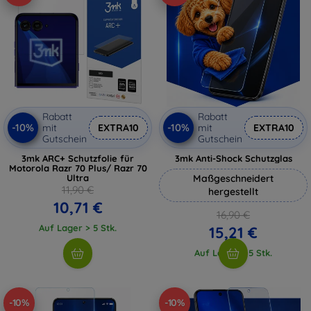
Rabatt
Rabatt
-10%
-10%
mit
EXTRA10
mit
EXTRA10
Gutschein
Gutschein
3mk ARC+ Schutzfolie für
3mk Anti-Shock Schutzglas
Motorola Razr 70 Plus/ Razr 70
Ultra
Maßgeschneidert
11,90 €
hergestellt
10,71 €
16,90 €
Auf Lager > 5 Stk.
15,21 €
Auf Lager > 5 Stk.
-10%
-10%