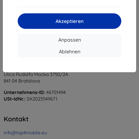
1
-
5
vom ganzen
5
.
«
1
»
Akzeptieren
Anpassen
Ablehnen
Shield-Sk s.r.o.
Ulica Rudolfa Mocka 3750/2A
841 04 Bratislava
Unternehmens-ID:
46701494
USt-IdNr.:
SK2023549671
Kontakt
info@top4mobile.eu