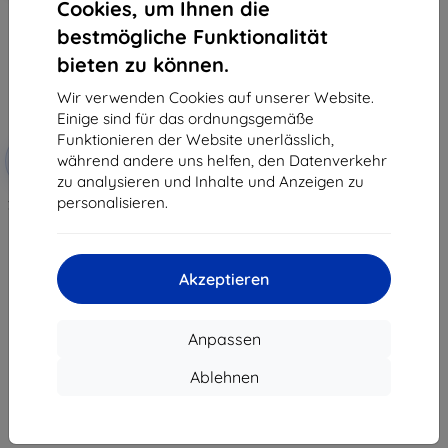
Cookies, um Ihnen die
bestmögliche Funktionalität
bieten zu können.
Wir verwenden Cookies auf unserer Website.
Einige sind für das ordnungsgemäße
Funktionieren der Website unerlässlich,
Rabatt
während andere uns helfen, den Datenverkehr
-10%
mit
EXTRA10
Gutschein
zu analysieren und Inhalte und Anzeigen zu
personalisieren.
3mk TechWrap Matte Schutzfolie
für mittleren Bildschirm VW
Arteon Discovery Pro 2019-
34,90 €
31,42 €
Akzeptieren
Auf Lager > 5 Stk.
Anpassen
Ablehnen
1
-
7
vom ganzen
7
.