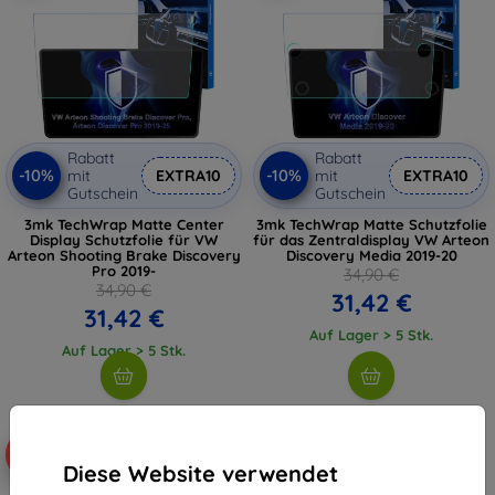
Rabatt
Rabatt
-10%
-10%
mit
EXTRA10
mit
EXTRA10
Gutschein
Gutschein
3mk TechWrap Matte Center
3mk TechWrap Matte Schutzfolie
Display Schutzfolie für VW
für das Zentraldisplay VW Arteon
Arteon Shooting Brake Discovery
Discovery Media 2019-20
Pro 2019-
34,90 €
34,90 €
31,42 €
31,42 €
Auf Lager > 5 Stk.
Auf Lager > 5 Stk.
-10%
Diese Website verwendet