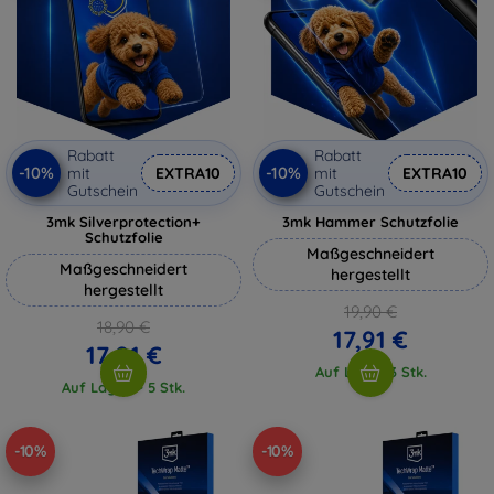
Rabatt
Rabatt
-10%
-10%
mit
EXTRA10
mit
EXTRA10
Gutschein
Gutschein
3mk Silverprotection+
3mk Hammer Schutzfolie
Schutzfolie
Maßgeschneidert
Maßgeschneidert
hergestellt
hergestellt
19,90 €
18,90 €
17,91 €
17,01 €
Auf Lager 3 Stk.
Auf Lager > 5 Stk.
-10%
-10%